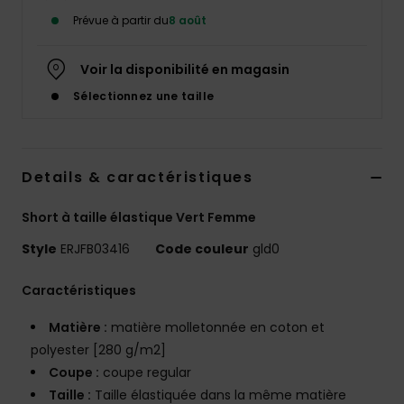
Accessoires
Prévue à partir du
8 août
néoprène
Voir la disponibilité en magasin
Vêtements
Sélectionnez une taille
Accessoires
Details & caractéristiques
Chaussures
Short à taille élastique Vert Femme
Fitness
Style
ERJFB03416
Code couleur
gld0
Caractéristiques
Snow
Matière :
matière molletonnée en coton et
Swim
polyester [280 g/m2]
Coupe :
coupe regular
Taille :
Taille élastiquée dans la même matière