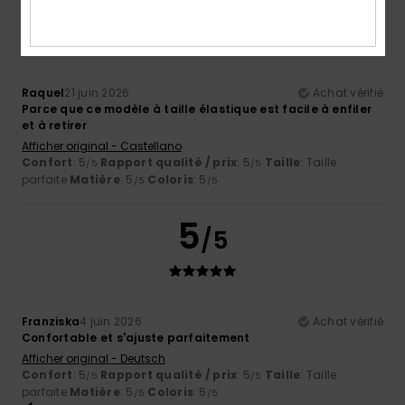
5
/5
Raquel
21 juin 2026
Achat vérifié
Parce que ce modèle à taille élastique est facile à enfiler
et à retirer
Afficher original - Castellano
Confort
: 5
Rapport qualité / prix
: 5
Taille
: Taille
/5
/5
parfaite
Matière
: 5
Coloris
: 5
/5
/5
5
/5
Franziska
4 juin 2026
Achat vérifié
Confortable et s'ajuste parfaitement
Afficher original - Deutsch
Confort
: 5
Rapport qualité / prix
: 5
Taille
: Taille
/5
/5
parfaite
Matière
: 5
Coloris
: 5
/5
/5