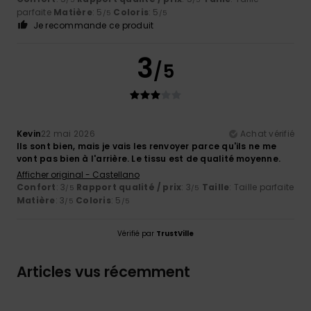
parfaite
Matière
: 5
Coloris
: 5
/5
/5
Je recommande ce produit
3
/5
Kevin
22 mai 2026
Achat vérifié
Ils sont bien, mais je vais les renvoyer parce qu'ils ne me
vont pas bien à l'arrière. Le tissu est de qualité moyenne.
Afficher original - Castellano
Confort
: 3
Rapport qualité / prix
: 3
Taille
: Taille parfaite
/5
/5
Matière
: 3
Coloris
: 5
/5
/5
Vérifié par
TrustVille
Articles vus récemment