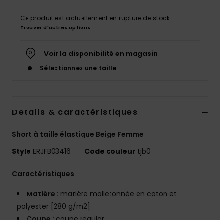
Accessoires
néoprène
Ce produit est actuellement en rupture de stock.
Trouver d'autres options
Vêtements
Voir la disponibilité en magasin
Sélectionnez une taille
Accessoires
Chaussures
Details & caractéristiques
Fitness
Short à taille élastique Beige Femme
Style
ERJFB03416
Code couleur
tjb0
Snow
Caractéristiques
Swim
Matière :
matière molletonnée en coton et
polyester [280 g/m2]
Coupe :
coupe regular