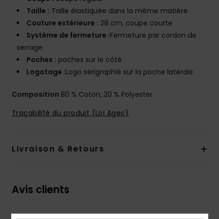
Taille :
Taille élastiquée dans la même matière
Couture extérieure :
28 cm, coupe courte
Système de fermeture :
Fermeture par cordon de
serrage
Poches :
poches sur le côté
Logotage :
Logo sérigraphié sur la poche latérale
Composition
80 % Coton, 20 % Polyester
Traçabilité du produit (Loi Agec)
Livraison & Retours
Avis clients