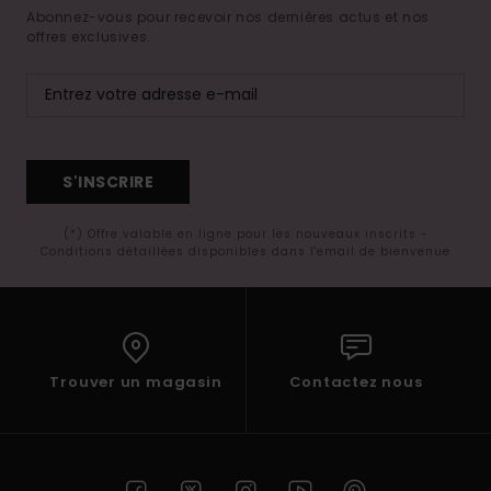
Abonnez-vous pour recevoir nos dernières actus et nos
offres exclusives.
S'INSCRIRE
(*) Offre valable en ligne pour les nouveaux inscrits -
Conditions détaillées disponibles dans l'email de bienvenue
Trouver un magasin
Contactez nous