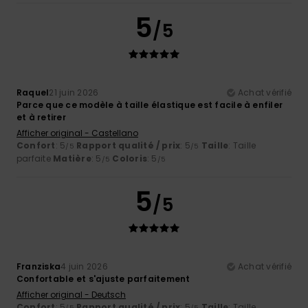
5
/5
Raquel
21 juin 2026
Achat vérifié
Parce que ce modèle à taille élastique est facile à enfiler
et à retirer
Afficher original - Castellano
Confort
: 5
Rapport qualité / prix
: 5
Taille
: Taille
/5
/5
parfaite
Matière
: 5
Coloris
: 5
/5
/5
5
/5
Franziska
4 juin 2026
Achat vérifié
Confortable et s'ajuste parfaitement
Afficher original - Deutsch
Confort
: 5
Rapport qualité / prix
: 5
Taille
: Taille
/5
/5