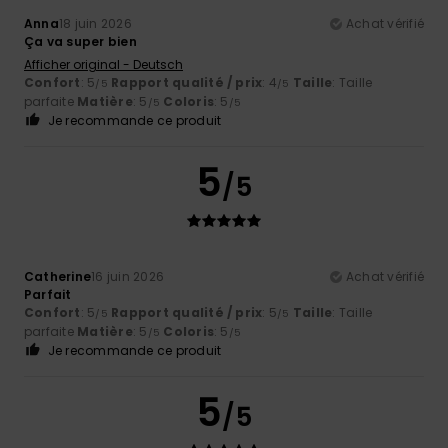
Anna
18 juin 2026
Achat vérifié
Ça va super bien
Afficher original - Deutsch
Confort
: 5
Rapport qualité / prix
: 4
Taille
: Taille
/5
/5
parfaite
Matière
: 5
Coloris
: 5
/5
/5
Je recommande ce produit
5
/5
Catherine
16 juin 2026
Achat vérifié
Parfait
Confort
: 5
Rapport qualité / prix
: 5
Taille
: Taille
/5
/5
parfaite
Matière
: 5
Coloris
: 5
/5
/5
Je recommande ce produit
5
/5