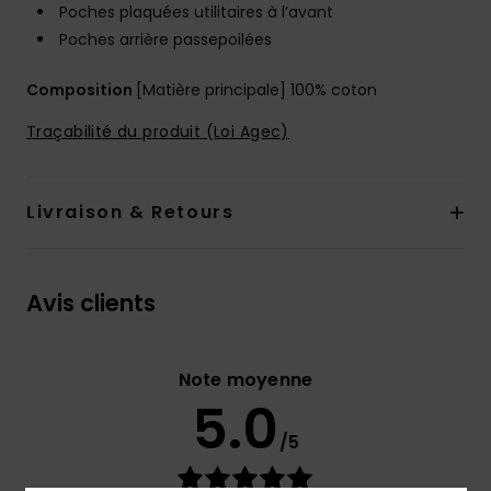
Poches plaquées utilitaires à l’avant
Poches arrière passepoilées
Composition
[Matière principale] 100% coton
Traçabilité du produit (Loi Agec)
Livraison & Retours
Avis clients
Note moyenne
5.0
/5