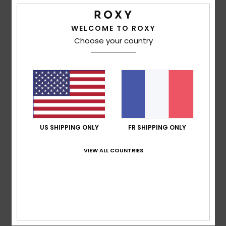
basé sur
3 avis vérifiés
depuis juin 2026
100% de nos clients recommandent ce produit
WELCOME TO ROXY
Choose your country
Confort
Rapport qualité / prix
5.0
4.7
Taille
Matière
5.0
Trop petit
Trop grand
Coloris
US SHIPPING ONLY
FR SHIPPING ONLY
5.0
VIEW ALL COUNTRIES
5
/5