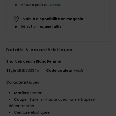
Accessoires
Prévue à partir du
12 août
néoprène
Voir la disponibilité en magasin
Vêtements
Sélectionnez une taille
Accessoires
Details & caractéristiques
Chaussures
Short en denim Blanc Femme
Fitness
Style
ERJDS03345
Code couleur
wbs9
Caractéristiques
Snow
Matière :
coton
Coupe :
Taille mi-haute avec forme trapèze
Swim
décontractée
Ceinture élastiquée