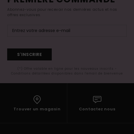
Abonnez-vous pour recevoir nos dernières actus et nos
offres exclusives.
S'INSCRIRE
(*) Offre valable en ligne pour les nouveaux inscrits -
Conditions détaillées disponibles dans l'email de bienvenue
Trouver un magasin
Contactez nous