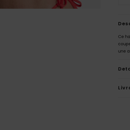
Des
Ce ha
coupe
une a
Deta
Livr