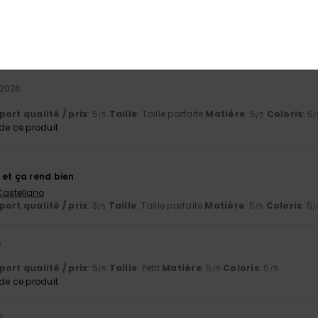
Italiano
ort qualité / prix
: 5
Taille
: Taille parfaite
Coloris
: 4
/5
/5
e ce produit
 2026
ort qualité / prix
: 5
Taille
: Taille parfaite
Matière
: 5
Coloris
: 5
/5
/5
/
e ce produit
 et ça rend bien
 Castellano
ort qualité / prix
: 3
Taille
: Taille parfaite
Matière
: 5
Coloris
: 5
/5
/5
/
6
ort qualité / prix
: 5
Taille
: Petit
Matière
: 5
Coloris
: 5
/5
/5
/5
e ce produit
6