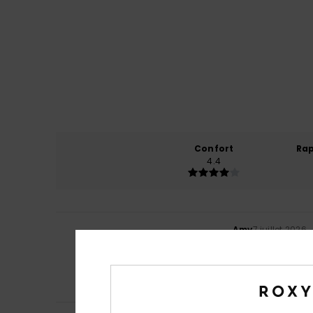
Confort
Rap
4.4
Amy
7 juillet 2026
5
/5
Mes bikinis trian
Afficher original - 
Confort
: 5
Rapp
/5
Je recommand