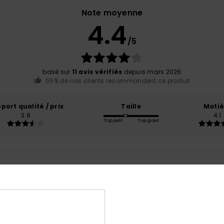
Note moyenne
4.4
/5
basé sur
11 avis vérifiés
depuis mars 2026
55% de nos clients recommandent ce produit
port qualité / prix
Taille
Matiè
3.8
4.1
Trop petit
Trop grand
gulaires préférés
English
ort qualité / prix
: 5
Matière
: 5
Coloris
: 5
/5
/5
/5
e ce produit