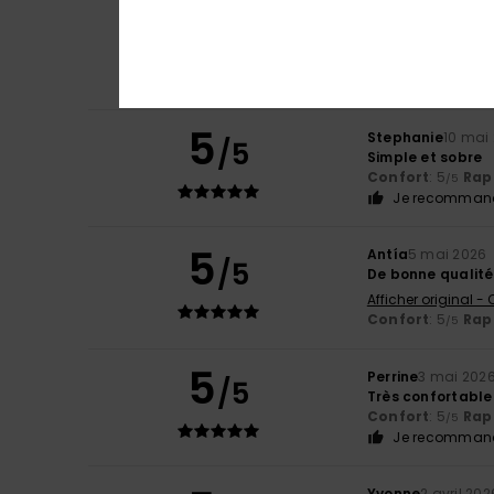
5
/5
Excellent
Afficher original - 
Confort
: 5
Rapp
/5
Je recommand
5
Stephanie
10 mai
/5
Simple et sobre
Confort
: 5
Rapp
/5
Je recommand
5
Antía
5 mai 2026
/5
De bonne qualité
Afficher original -
Confort
: 5
Rapp
/5
5
Perrine
3 mai 202
/5
Très confortable
Confort
: 5
Rapp
/5
Je recommand
Yvonne
2 avril 202