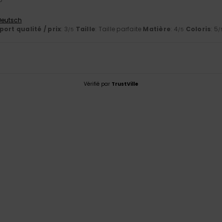
 Deutsch
ort qualité / prix
: 3
Taille
: Taille parfaite
Matière
: 4
Coloris
: 5
/5
/5
/
Vérifié par
TrustVille