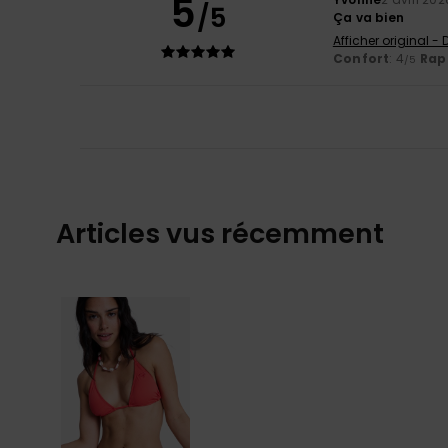
5
/5
Ça va bien
Afficher original -
Confort
: 4
Rapp
/5
Articles vus récemment