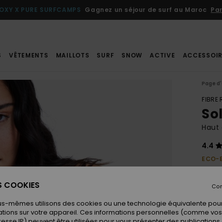
OXY X PURE SURFCAMPS
Gagnez un séjour de surf au Maroc
Par
S
VÊTEMENTS
MAILLOTS
SURF
SNOW
ACTIVE
ACCESSOIR
Page d'
FIBRE
Sol
Haut 
4.4
ECO-
25,
ES COOKIES
Con
us-mêmes utilisons des cookies ou une technologie équivalente pour
Coule
tions sur votre appareil. Ces informations personnelles (comme v
resse IP) peuvent être utilisées pour vous présenter des publications