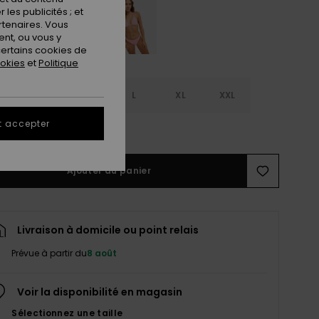
les publicités ; et
rtenaires. Vous
nt, ou vous y
ertains cookies de
ookies
et
Politique
S
S
M
L
XL
XXL
t accepter
ir le Guide des tailles
Ajouter au panier
Livraison à domicile ou point relais
Prévue à partir du
8 août
Voir la disponibilité en magasin
Sélectionnez une taille