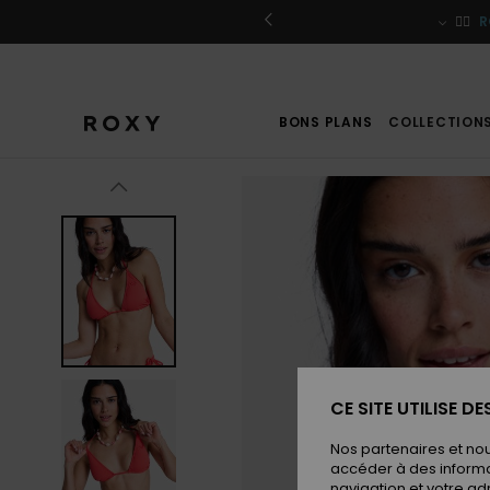
Passer
à
r / S'inscrire
🏄‍♀️
R
l'information
sur
le
produit
BONS PLANS
COLLECTION
CE SITE UTILISE D
Nos partenaires et no
accéder à des informa
navigation et votre ad