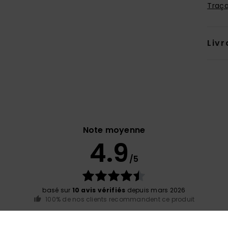
Traça
Livr
Note moyenne
4.9
/5
basé sur
10 avis vérifiés
depuis mars 2026
100% de nos clients recommandent ce produit
port qualité / prix
Taille
Matiè