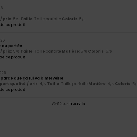
26
/ prix
: 5
Taille
: Taille parfaite
Coloris
: 5
/5
/5
e ce produit
026
e au portée
/ prix
: 5
Taille
: Taille parfaite
Matière
: 5
Coloris
: 5
/5
/5
/5
e ce produit
026
parce que ça lui va à merveille
ort qualité / prix
: 4
Taille
: Taille parfaite
Matière
: 4
Coloris
: 5
/5
/5
/
e ce produit
Vérifié par
TrustVille