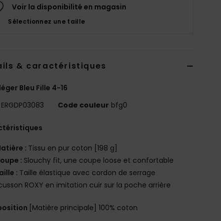
Voir la disponibilité en magasin
Sélectionnez une taille
ils & caractéristiques
léger Bleu Fille 4-16
ERGDP03083
Code couleur
bfg0
téristiques
atière :
Tissu en pur coton [198 g]
oupe :
Slouchy fit, une coupe loose et confortable
aille :
Taille élastique avec cordon de serrage
cusson ROXY en imitation cuir sur la poche arrière
osition
[Matière principale] 100% coton