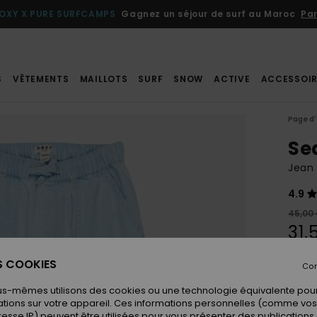
OXY X PURE SURFCAMPS
Gagnez un séjour de surf au Maroc
Par
S
VÊTEMENTS
MAILLOTS
SURF
SNOW
ACTIVE
ACCESSOIR
Page d'
Se
Jean 
4.9
45,00
31,
BONS 
ES COOKIES
Con
us-mêmes utilisons des cookies ou une technologie équivalente pour
Coule
tions sur votre appareil. Ces informations personnelles (comme v
resse IP) peuvent être utilisées pour vous présenter des publications