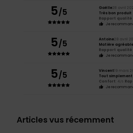
5
Gaëlle
28 avril 20
/5
Très bon produit
Rapport qualité 
Je recommand
5
Antoine
28 avril 2
/5
Matière agréabl
Rapport qualité 
Je recommand
5
Vincent
19 mars 2
/5
Tout simplement 
Confort
: 4
Rapp
/5
Je recommand
Articles vus récemment