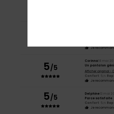
5
Johanna
24 juin 
/5
Ras
Coloris
: 5
/5
Je recommand
Jerome
20 juin 20
5
/5
Une fille heureus
Afficher original - 
Confort
: 5
Rapp
/5
Je recommand
Corinna
18 mai 20
5
/5
Un pantalon géni
Afficher original -
Confort
: 5
Rapp
/5
Je recommand
5
Delphine
13 mai 2
/5
Parce satisfaite
Confort
: 5
Rapp
/5
Je recommand