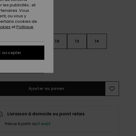
les publicités ; et
rtenaires. Vous
nt, ou vous y
ertains cookies de
ookies
et
Politique
6
8
10
12
14
t accepter
ir le Guide des tailles
Ajouter au panier
Livraison à domicile ou point relais
Prévue à partir du
11 août