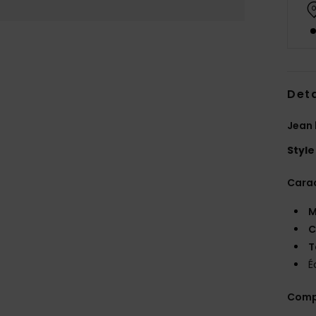
Deta
Jean 
Style
Carac
M
C
T
É
Comp