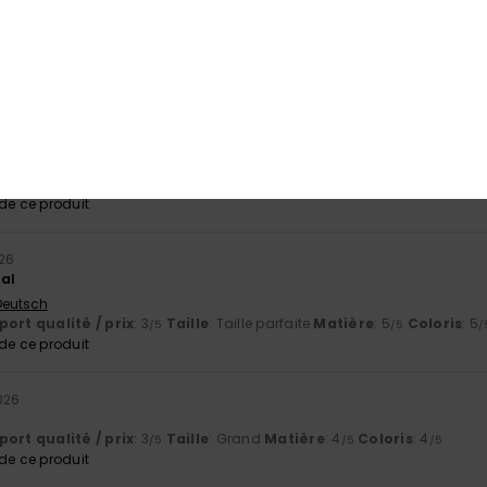
2026
e ce produit
26
e… un père heureux !
Italiano
ort qualité / prix
: 5
Taille
: Taille parfaite
Matière
: 5
Coloris
: 5
/5
/5
/
e ce produit
26
al
 Deutsch
ort qualité / prix
: 3
Taille
: Taille parfaite
Matière
: 5
Coloris
: 5
/5
/5
/
e ce produit
026
ort qualité / prix
: 3
Taille
: Grand
Matière
: 4
Coloris
: 4
/5
/5
/5
e ce produit