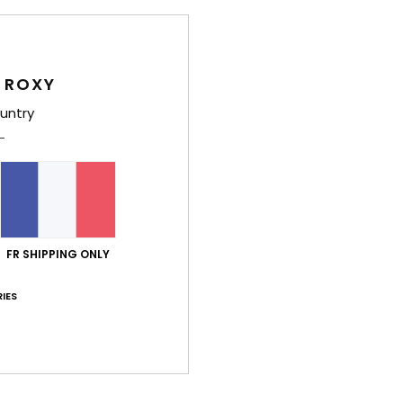
4.4
4.8
Trop petit
Trop grand
 ROXY
26
untry
ort qualité / prix
: 5
Taille
: Taille parfaite
Matière
: 5
Coloris
: 5
/5
/5
/
e ce produit
26
ort qualité / prix
: 5
Taille
: Trop grand
Matière
: 5
Coloris
: 5
/5
/5
/5
e ce produit
FR SHIPPING ONLY
 2026
IES
ve géniales
 Deutsch
ort qualité / prix
: 5
Taille
: Taille parfaite
Matière
: 5
Coloris
: 5
/5
/5
/
e ce produit