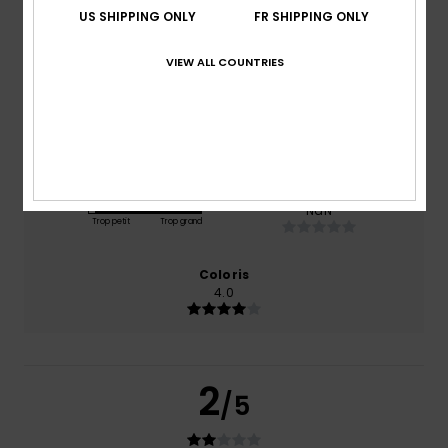
US SHIPPING ONLY
FR SHIPPING ONLY
basé sur
1 avis vérifiés
depuis juin 2026
0% de nos clients recommandent ce produit
VIEW ALL COUNTRIES
Confort
Rapport qualité / prix
NaN
NaN
Taille
Matière
NaN
Trop petit
Trop grand
Coloris
4.0
2
/5