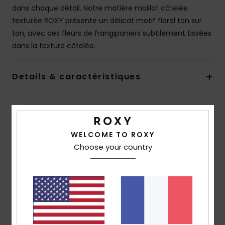
dans chaque détail. Notre matière maillot côtelée
texturée ROXY présente un délicat motif floral ton sur
ton, avec des fleurs de frangipaniers subtilement tissées
dans la texture côtelée.
Details & caractéristiques
Livraison & Retours
WELCOME TO ROXY
Choose your country
Avis clients
Note moyenne
2.0
/5