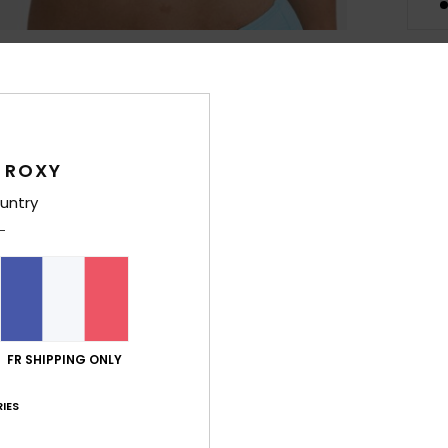
Des
Ce ha
mette
 ROXY
natur
untry
minim
ouver
pièce
confo
Le ti
motif 
FR SHIPPING ONLY
Deta
IES