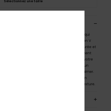
Sélectionnez une taille
cription
ut de bikini ROXY présente des bretelles longues qui
nt en valeur les épaules et créent un décolleté en V
ellement féminin. Le résultat ? Une silhouette épurée et
aliste avec un maintien subtil et une forme joliment
te qui convient à toutes les morphologies. C’est votre
 incontournable pour les journées ensoleillées et un
rt en toute confiance — facile à porter, facile à aimer.
ssu apporte une touche tropicale raffinée avec son
tissé de palmiers qui joue avec la lumière et la texture.
ils & caractéristiques