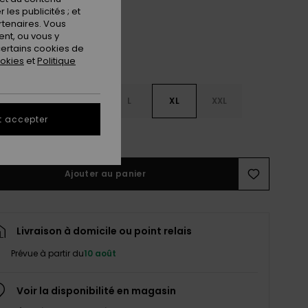
les publicités ; et
rtenaires. Vous
nt, ou vous y
ertains cookies de
ookies
et
Politique
S
S
M
L
XL
XXL
t accepter
ir le Guide des tailles
Ajouter au panier
Livraison à domicile ou point relais
Prévue à partir du
10 août
Voir la disponibilité en magasin