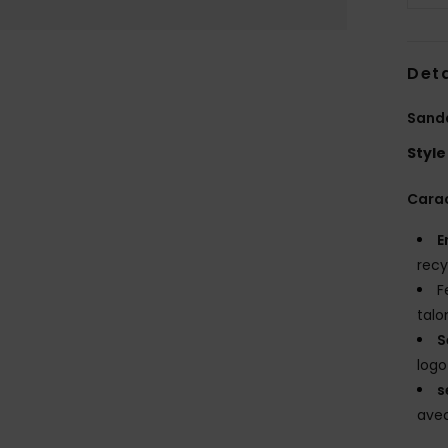
Deta
Sand
Style
Carac
E
recy
F
talo
S
log
s
ave