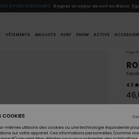
OXY X PURE SURFCAMPS
Gagnez un séjour de surf au Maroc
Par
S
VÊTEMENTS
MAILLOTS
SURF
SNOW
ACTIVE
ACCESSOIR
Page d'
RO
Sand
4.3
46,
Coule
ES COOKIES
Con
us-mêmes utilisons des cookies ou une technologie équivalente pour
tions sur votre appareil. Ces informations personnelles (comme v
resse IP) peuvent être utilisées pour vous présenter des publications