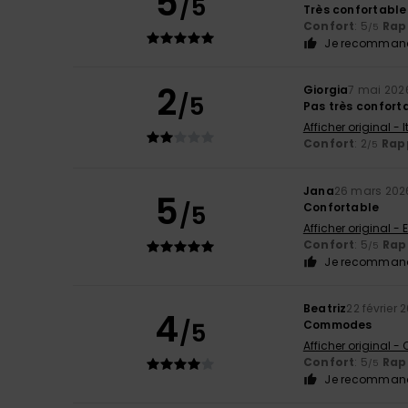
5
/5
Très confortable
Confort
: 5
Rapp
/5
Je recommand
2
Giorgia
7 mai 202
/5
Pas très confort
Afficher original - 
Confort
: 2
Rapp
/5
Jana
26 mars 202
5
/5
Confortable
Afficher original - 
Confort
: 5
Rapp
/5
Je recommand
Beatriz
22 février 
4
/5
Commodes
Afficher original -
Confort
: 5
Rapp
/5
Je recommand