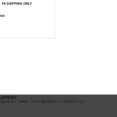
FR SHIPPING ONLY
basé sur
6 avis vérifiés
depuis février 2026
67% de nos clients recommandent ce produit
IES
port qualité / prix
Taille
Matiè
4.7
4.8
Trop petit
Trop grand
26
 Deutsch
ort qualité / prix
: 5
Taille
: Taille parfaite
Matière
: 5
Coloris
: 5
/5
/5
/
e ce produit
ravie de cet achat, car il est très doux…
 Castellano
/ prix
: 5
Taille
: Grand
Matière
: 5
Coloris
: 5
/5
/5
/5