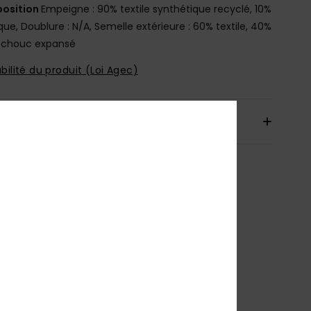
osition
Empeigne : 90% textile synthétique recyclé, 10%
que, Doublure : N/A, Semelle extérieure : 60% textile, 40%
tchouc expansé
bilité du produit (Loi Agec)
aison & Retours