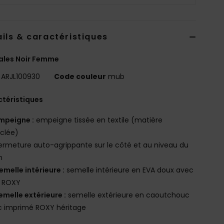
ils & caractéristiques
ales Noir Femme
ARJL100930
Code couleur
mub
téristiques
mpeigne :
empeigne tissée en textile (matière
clée)
ermeture auto-agrippante sur le côté et au niveau du
n
emelle intérieure :
semelle intérieure en EVA doux avec
o ROXY
emelle extérieure :
semelle extérieure en caoutchouc
c imprimé ROXY héritage