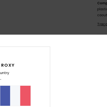
Comp
plasti
caou
Traça
Livr
 ROXY
untry
Note moyenne
4.3
/5