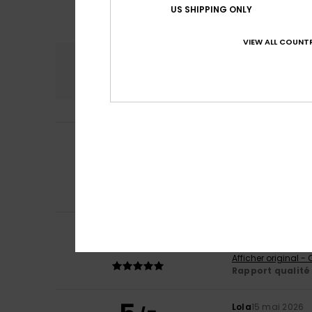
US SHIPPING ONLY
VIEW ALL COUNTR
Confort
Rap
4.4
Jessica
17 juin 20
5
/5
Parfait
Afficher original -
Confort
: 5
Rapp
/5
Je recommand
5
Edui
24 mai 2026
/5
Ma compagne est 
Afficher original -
Rapport qualité 
Lola
15 mai 2026