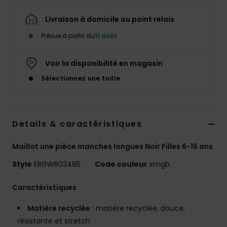
Accessoires
néoprène
Livraison à domicile ou point relais
Prévue à partir du
11 août
Vêtements
Voir la disponibilité en magasin
Accessoires
Sélectionnez une taille
Chaussures
Details & caractéristiques
Fitness
Maillot une pièce manches longues Noir Filles 6-16 ans
Style
ERGWR03485
Code couleur
xmgb
Snow
Caractéristiques
Swim
Matière recyclée :
matière recyclée, douce,
résistante et stretch