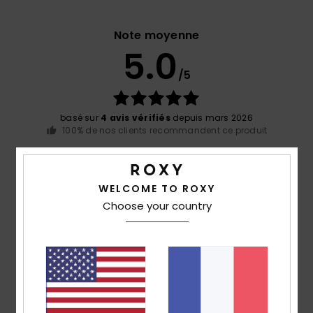
Note moyenne
5.0
/5
basé sur
4 avis vérifiés
depuis mars 2026
100% de nos clients recommandent ce produit
Confort
Rapport qualité / prix
5.0
4.5
WELCOME TO ROXY
Choose your country
Taille
Matière
5.0
Trop petit
Trop grand
Coloris
5.0