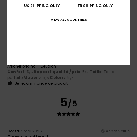
US SHIPPING ONLY
FR SHIPPING ONLY
5
VIEW ALL COUNTRIES
/5
Daria
31 mai 2026
Achat vérifié
Tout va très bien
Afficher original - Deutsch
Confort
: 5
Rapport qualité / prix
: 5
Taille
: Taille
/5
/5
parfaite
Matière
: 5
Coloris
: 5
/5
/5
Je recommande ce produit
5
/5
Dorta
17 mai 2026
Achat vérifié
Original et différent