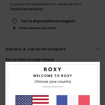
Accessoires
Ce produit est actuellement en rupture de stock.
néoprène
Trouver d'autres options
Voir la disponibilité en magasin
Vêtements
Sélectionnez une taille
Accessoires
Details & caractéristiques
Chaussures
Bas de bikini Orange Femme
Fitness
Style
ERJX404328
Code couleur
nme0
WELCOME TO ROXY
Snow
Caractéristiques
Choose your country
Matière :
tissu côtelé texturé doux, solide, recyclé,
Swim
résistant et extensible
Couvrance :
couvrance Bikini