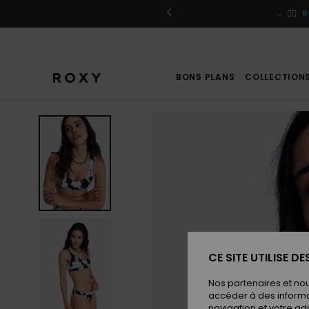
Passer
à
r / S'inscrire
🏄‍♀️
R
l'information
sur
le
produit
BONS PLANS
COLLECTION
CE SITE UTILISE D
Nos partenaires et no
accéder à des informa
navigation et votre ad