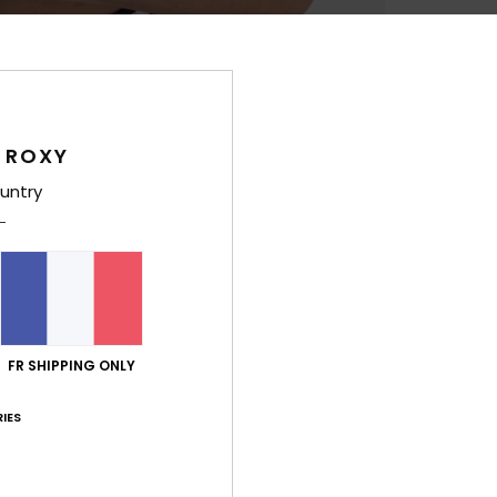
Des
Conçu
cette
 ROXY
brete
untry
Au dos
omopl
compl
vague
pour l
FR SHIPPING ONLY
Deta
IES
Livr