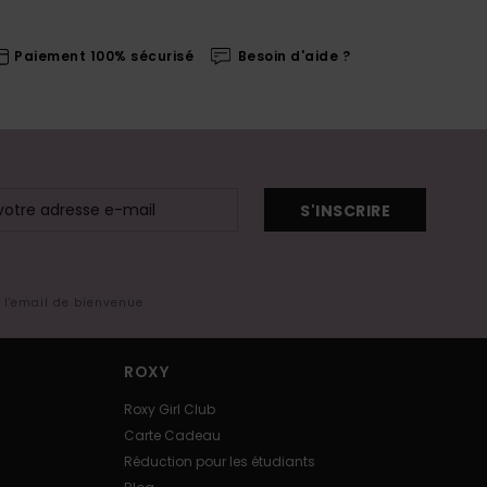
Paiement 100% sécurisé
Besoin d'aide ?
S'INSCRIRE
s l'email de bienvenue
ROXY
Roxy Girl Club
Carte Cadeau
Réduction pour les étudiants