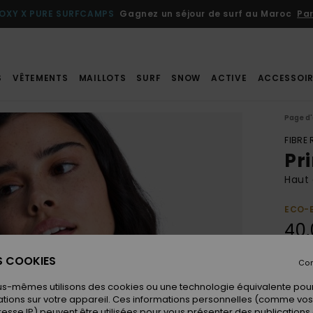
OXY X PURE SURFCAMPS
Gagnez un séjour de surf au Maroc
Par
S
VÊTEMENTS
MAILLOTS
SURF
SNOW
ACTIVE
ACCESSOIR
Page d'
FIBRE
Pri
Haut 
ECO-
40,
ES COOKIES
Con
Coule
us-mêmes utilisons des cookies ou une technologie équivalente pour
tions sur votre appareil. Ces informations personnelles (comme v
resse IP) peuvent être utilisées pour vous présenter des publications