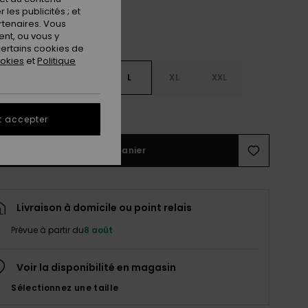
les publicités ; et
rtenaires. Vous
nt, ou vous y
ertains cookies de
ookies
et
Politique
S
S
M
L
XL
XXL
ir le Guide des tailles
t accepter
Ajouter au panier
Livraison à domicile ou point relais
Prévue à partir du
8 août
Voir la disponibilité en magasin
Sélectionnez une taille