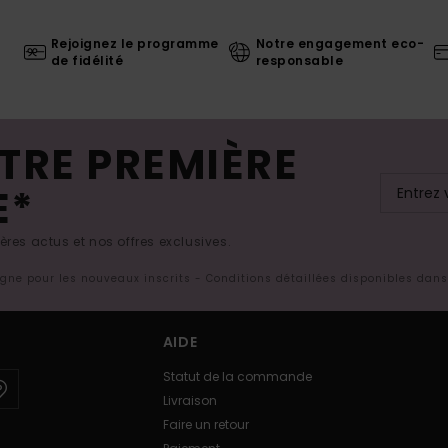
Rejoignez le programme
Notre engagement eco-
de fidélité
responsable
TRE PREMIÈRE
E*
res actus et nos offres exclusives.
ligne pour les nouveaux inscrits - Conditions détaillées disponibles dan
AIDE
Statut de la commande
Livraison
Faire un retour