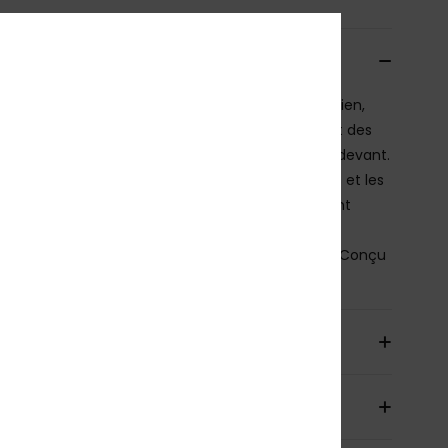
cription
e pour l’action et pensée pour offrir un vrai soutien,
 bralette sport ROXY offre un décolleté arrondi et des
lles larges pour plus de confort et de couvrance devant.
, les bretelles se croisent pour libérer les épaules et les
ates, vous offrant une amplitude de mouvement
ète, que ce soit pour pagayer ou nager dans les
s. Maintien performant. Liberté de mouvement. Conçu
’eau.
ils & caractéristiques
aison & Retours