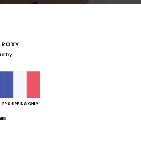
Des
Conçu
cette
 ROXY
brete
untry
Au dos
omopl
compl
vague
pour l
FR SHIPPING ONLY
Deta
IES
Livr