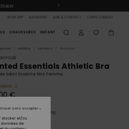
son et retours gratuits pour les membres
Se connecter / S'inscri
ROXY APP
MAGASINS
AIDE & CONTACT
CARTE CADEAU
ES
CHAUSSURES
ENFANT
accueil
Maillots
Les Hauts
Brassières
 RECYCLÉE
nted Essentials Athletic Bra
de bikini bralette Noir Femme
BONUS
00 €
tinuer sans accepter
Anthracite Spring Charming
ur
 stocker et/ou
os données de
 et du contenu