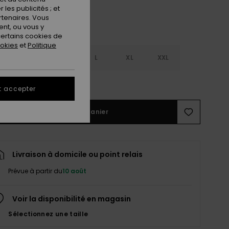
les publicités ; et
rtenaires. Vous
nt, ou vous y
ertains cookies de
ookies
et
Politique
S
S
M
L
XL
XXL
ir le Guide des tailles
t accepter
Ajouter au panier
Livraison à domicile ou point relais
Prévue à partir du
10 août
Voir la disponibilité en magasin
Sélectionnez une taille