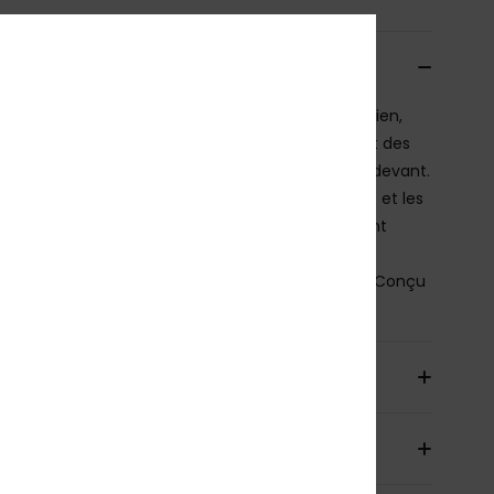
cription
e pour l’action et pensée pour offrir un vrai soutien,
 bralette sport ROXY offre un décolleté arrondi et des
lles larges pour plus de confort et de couvrance devant.
, les bretelles se croisent pour libérer les épaules et les
ates, vous offrant une amplitude de mouvement
ète, que ce soit pour pagayer ou nager dans les
s. Maintien performant. Liberté de mouvement. Conçu
’eau.
ils & caractéristiques
aison & Retours