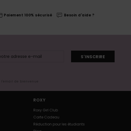
Paiement 100% sécurisé
Besoin d'aide ?
S'INSCRIRE
s l'email de bienvenue
ROXY
Roxy Girl Club
Carte Cadeau
Réduction pour les étudiants