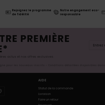
Rejoignez le programme
Notre engagement eco-
de fidélité
responsable
TRE PREMIÈRE
E*
res actus et nos offres exclusives.
ligne pour les nouveaux inscrits - Conditions détaillées disponibles dan
AIDE
Statut de la commande
Livraison
Faire un retour