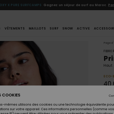
ROXY GIRL CLUB
Livrai
S
VÊTEMENTS
MAILLOTS
SURF
SNOW
ACTIVE
ACCESSOIR
Page d'
FIBRE
Pri
Haut 
ECO-
40,
ES COOKIES
Con
Coule
us-mêmes utilisons des cookies ou une technologie équivalente pour
tions sur votre appareil. Ces informations personnelles (comme v
resse IP) peuvent être utilisées pour vous présenter des publications