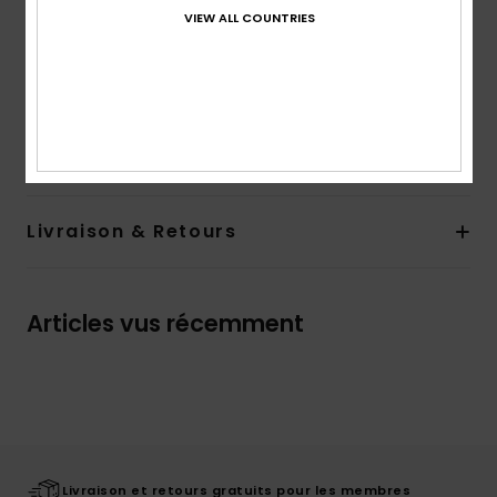
double densité avec illustration
VIEW ALL COUNTRIES
Semelle extérieure :
caoutchouc
Composition
Upper: 95% Synthetic/5% Metal, Lining:
100% Synthetic, Outsole: 100% Sponge Rubber
Traçabilité du produit (Loi Agec)
Livraison & Retours
Articles vus récemment
Livraison et retours gratuits pour les membres