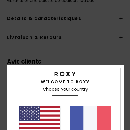
vibrants et une palette de couleurs ludique.
Details & caractéristiques
Livraison & Retours
Avis clients
Note moyenne
WELCOME TO ROXY
4.5
Choose your country
/5
basé sur
2 avis vérifiés
depuis mai 2026
100% de nos clients recommandent ce produit