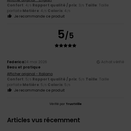
Confort
: 4
Rapport qualité / prix
: 3
Taille
: Taille
/5
/5
parfaite
Matière
: 4
Coloris
: 4
/5
/5
Je recommande ce produit
5
/5
Federica
24 mai 2026
Achat vérifié
Beau et pratique
Afficher original - Italiano
Confort
: 5
Rapport qualité / prix
: 5
Taille
: Taille
/5
/5
parfaite
Matière
: 5
Coloris
: 5
/5
/5
Je recommande ce produit
Vérifié par
TrustVille
Articles vus récemment