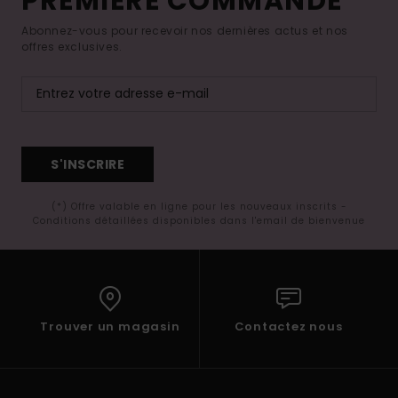
PREMIÈRE COMMANDE*
Abonnez-vous pour recevoir nos dernières actus et nos
offres exclusives.
S'INSCRIRE
(*) Offre valable en ligne pour les nouveaux inscrits -
Conditions détaillées disponibles dans l'email de bienvenue
Trouver un magasin
Contactez nous