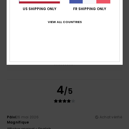
Confort
Rapport qualité / prix
US SHIPPING ONLY
FR SHIPPING ONLY
4.5
4.0
VIEW ALL COUNTRIES
Taille
Matière
4.5
Trop petit
Trop grand
Coloris
4.5
4
/5
Päivi
26 mai 2026
Achat vérifié
Magnifique
Afficher original - English