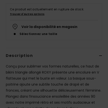
Accessoires
néoprène
Ce produit est actuellement en rupture de stock.
Trouver d'autres options
Vêtements
Voir la disponibilité en magasin
Sélectionnez une taille
Accessoires
Chaussures
Description
Fitness
Conçu pour sublimer vos formes naturelles, ce haut de
bikini triangle allongé ROXY présente une encolure en V
flatteuse qui met le buste en valeur. La basque sous-
Snow
poitrine ajoute une subtile touche de drapé et de
fronces, créant une silhouette délicieusement féminine.
Swim
Plongez dans l’insouciance ensoleillée des années 90
avec notre imprimé rétro et ses motifs audacieux et