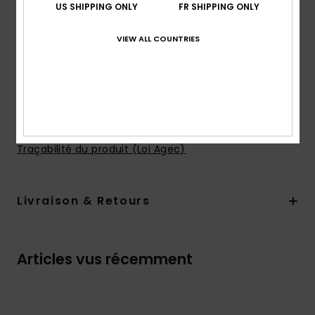
Encolure :
encolure à capuche
US SHIPPING ONLY
FR SHIPPING ONLY
Manches :
manches longues
Fermeture :
fermeture zippée à l'avant
VIEW ALL COUNTRIES
Poches :
Poches kangourou
Logo :
motif ROXY sur la poitrine et dans le dos
Composition
[Matière principale] 55% coton, 25% coton
recyclé, 20% polyester recyclé
Traçabilité du produit (Loi Agec)
Livraison & Retours
Articles vus récemment