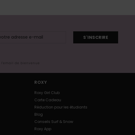
S'INSCRIRE
s l'email de bienvenue
ROXY
Roxy Girl Club
Carte Cadeau
Réduction pour les étudiants
Blog
Conseils Surf & Snow
Roxy App