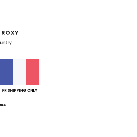
Deta
Panta
 ROXY
Style
untry
Carac
M
[125
C
t
F
FR SHIPPING ONLY
P
A
IES
E
pièc
Comp