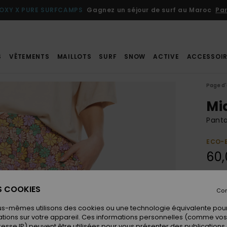
OXY X PURE SURFCAMPS
Gagnez un séjour de surf au Maroc
Par
S
VÊTEMENTS
MAILLOTS
SURF
SNOW
ACTIVE
ACCESSOIR
Page d'
Mi
Panta
ECO-
60,
Coule
ES COOKIES
Con
us-mêmes utilisons des cookies ou une technologie équivalente pour
tions sur votre appareil. Ces informations personnelles (comme v
resse IP) peuvent être utilisées pour vous présenter des publications