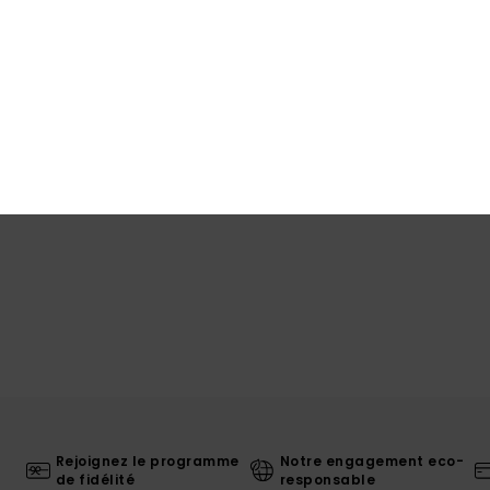
Traça
Livr
Rejoignez le programme
Notre engagement eco-
de fidélité
responsable