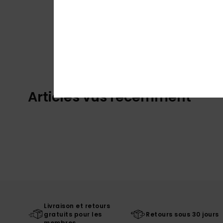
Articles vus récemment
Livraison et retours
gratuits pour les
Retours sous 30 jours
membres