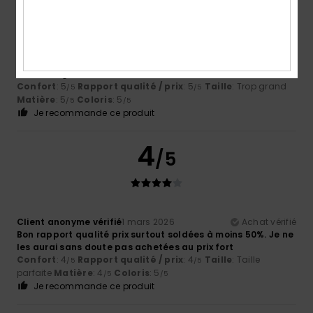
Client anonyme vérifié
11 mars 2026
Achat vérifié
Parce que je les adore
Afficher original - Castellano
Confort
: 5
Rapport qualité / prix
: 5
Taille
: Trop grand
/5
/5
Matière
: 5
Coloris
: 5
/5
/5
Je recommande ce produit
4
/5
Client anonyme vérifié
1 mars 2026
Achat vérifié
Bon rapport qualité prix surtout soldées à moins 50%. Je ne
les aurai sans doute pas achetées au prix fort
Confort
: 4
Rapport qualité / prix
: 4
Taille
: Taille
/5
/5
parfaite
Matière
: 4
Coloris
: 5
/5
/5
Je recommande ce produit