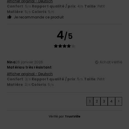
Afficher original - Deutsch
Confort
: 5
Rapport qualité / prix
: 4
Taille
: Petit
/5
/5
Matière
: 5
Coloris
: 5
/5
/5
Je recommande ce produit
4
/5
Nina
26 janvier 2026
Achat vérifié
Matériau très résistant
Afficher original - Deutsch
Confort
: 3
Rapport qualité / prix
: 5
Taille
: Petit
/5
/5
Matière
: 3
Coloris
: 5
/5
/5
1
2
3
4
>
Vérifié par
TrustVille