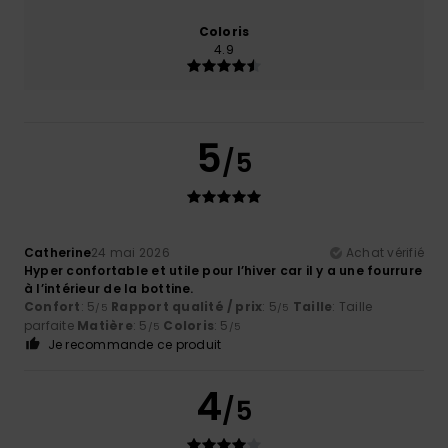
Coloris
4.9
5
/5
Catherine
24 mai 2026
Achat vérifié
Hyper confortable et utile pour l’hiver car il y a une fourrure
à l’intérieur de la bottine.
Confort
: 5
Rapport qualité / prix
: 5
Taille
: Taille
/5
/5
parfaite
Matière
: 5
Coloris
: 5
/5
/5
Je recommande ce produit
4
/5