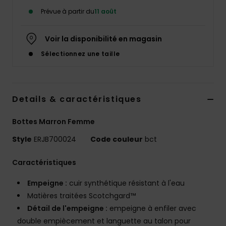
Accessoires
Prévue à partir du
11 août
néoprène
Voir la disponibilité en magasin
Vêtements
Sélectionnez une taille
Accessoires
Details & caractéristiques
Chaussures
Bottes Marron Femme
Fitness
Style
ERJB700024
Code couleur
bct
Caractéristiques
Snow
Empeigne :
cuir synthétique résistant à l'eau
Swim
Matières traitées Scotchgard™
Détail de l'empeigne :
empeigne à enfiler avec
double empiècement et languette au talon pour