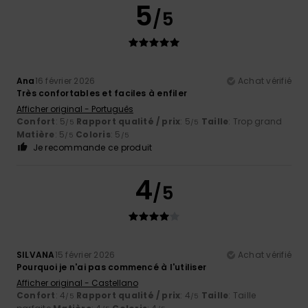
5
/5
Ana
16 février 2026
Achat vérifié
Très confortables et faciles à enfiler
Afficher original - Português
Confort
: 5
Rapport qualité / prix
: 5
Taille
: Trop grand
/5
/5
Matière
: 5
Coloris
: 5
/5
/5
Je recommande ce produit
4
/5
SILVANA
15 février 2026
Achat vérifié
Pourquoi je n'ai pas commencé à l'utiliser
Afficher original - Castellano
Confort
: 4
Rapport qualité / prix
: 4
Taille
: Taille
/5
/5