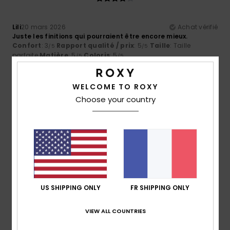
Lili
20 mars 2026
Achat vérifié
Juste les finitions qui pourraient être encore mieux.
Confort
: 3
Rapport qualité / prix
: 5
Taille
: Taille
/5
/5
parfaite
Matière
: 5
Coloris
: 5
/5
/5
Je recommande ce produit
WELCOME TO ROXY
5
/5
Choose your country
Client anonyme vérifié
12 mars 2026
Achat vérifié
excellent rapport qualité prix
Confort
: 5
Rapport qualité / prix
: 5
Taille
: Taille
/5
/5
parfaite
Matière
: 4
Coloris
: 5
/5
/5
Je recommande ce produit
US SHIPPING ONLY
FR SHIPPING ONLY
5
VIEW ALL COUNTRIES
/5