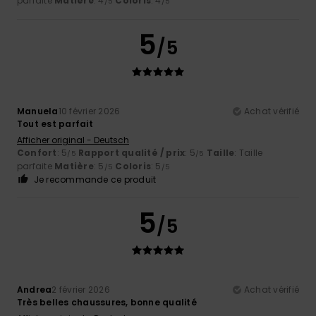
parfaite
Matière
: 4
Coloris
: 4
/5
/5
5
/5
Manuela
10 février 2026
Achat vérifié
Tout est parfait
Afficher original - Deutsch
Confort
: 5
Rapport qualité / prix
: 5
Taille
: Taille
/5
/5
parfaite
Matière
: 5
Coloris
: 5
/5
/5
Je recommande ce produit
5
/5
Andrea
2 février 2026
Achat vérifié
Très belles chaussures, bonne qualité