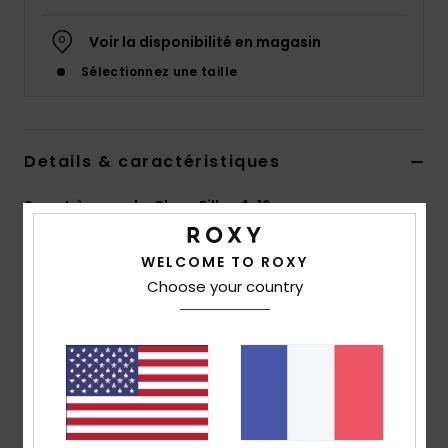
Accessoires
néoprène
Voir la disponibilité en magasin
Sélectionnez une taille
Vêtements
Accessoires
Details & caractéristiques
Sweat à capuche Blanc Filles 4-16 ans
Chaussures
Style
ERGFT03973
Code couleur
wbs0
WELCOME TO ROXY
Fitness
Choose your country
Caractéristiques
Matière :
matière brossée en coton et polyester
Snow
[280 g/m2]
Coupe :
coupe Relaxed fit
Swim
Encolure :
encolure à capuche
Manches :
manches longues