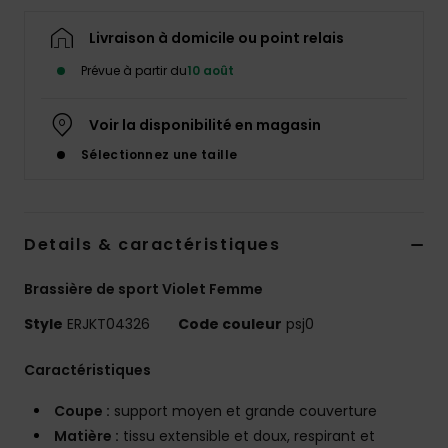
Accessoires
néoprène
Livraison à domicile ou point relais
Prévue à partir du
10 août
Vêtements
Voir la disponibilité en magasin
Accessoires
Sélectionnez une taille
Chaussures
Details & caractéristiques
Fitness
Brassière de sport Violet Femme
Style
ERJKT04326
Code couleur
psj0
Snow
Caractéristiques
Swim
Coupe :
support moyen et grande couverture
Matière :
tissu extensible et doux, respirant et