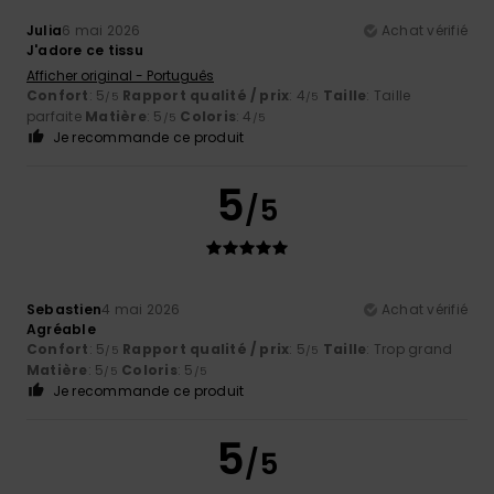
Julia
6 mai 2026
Achat vérifié
J'adore ce tissu
Afficher original - Português
Confort
: 5
Rapport qualité / prix
: 4
Taille
: Taille
/5
/5
parfaite
Matière
: 5
Coloris
: 4
/5
/5
Je recommande ce produit
5
/5
Sebastien
4 mai 2026
Achat vérifié
Agréable
Confort
: 5
Rapport qualité / prix
: 5
Taille
: Trop grand
/5
/5
Matière
: 5
Coloris
: 5
/5
/5
Je recommande ce produit
5
/5