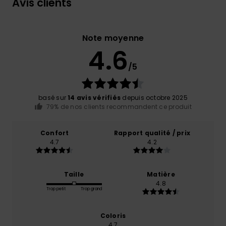
Avis clients
Note moyenne
4.6
/5
basé sur
14 avis vérifiés
depuis octobre 2025
79% de nos clients recommandent ce produit
Confort
Rapport qualité / prix
4.7
4.2
Taille
Matière
4.8
Trop petit
Trop grand
Coloris
4.7