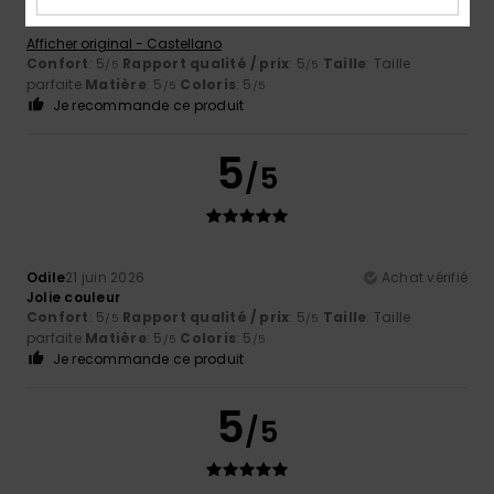
exacte
Afficher original - Castellano
Confort
: 5
Rapport qualité / prix
: 5
Taille
: Taille
/5
/5
parfaite
Matière
: 5
Coloris
: 5
/5
/5
Je recommande ce produit
5
/5
Odile
21 juin 2026
Achat vérifié
Jolie couleur
Confort
: 5
Rapport qualité / prix
: 5
Taille
: Taille
/5
/5
parfaite
Matière
: 5
Coloris
: 5
/5
/5
Je recommande ce produit
5
/5