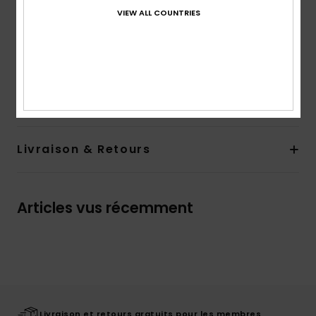
Encolure :
encolure à capuche
VIEW ALL COUNTRIES
Poches :
Poches kangourou
Logotage :
Motif Roxy sur le devant.
Composition
80 % Coton, 20 % Polyester
Traçabilité du produit (Loi Agec)
Livraison & Retours
Articles vus récemment
Livraison et retours gratuits pour les membres