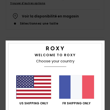
Accessoires
Trouver d'autres options
néoprène
Voir la disponibilité en magasin
Vêtements
Sélectionnez une taille
Accessoires
Details & caractéristiques
Chaussures
WELCOME TO ROXY
Sweat à capuche Vert Fille 4-16
Choose your country
Style
ERGFT03815
Code couleur
ged0
Fitness
Caractéristiques
Snow
Matière :
matière molletonnée en coton et
polyester [280 g/m2]
Swim
Coupe :
coupe Relaxed fit
US SHIPPING ONLY
FR SHIPPING ONLY
Manches :
manches longues