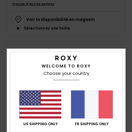
Accessoires
Trouver d'autres options
néoprène
Voir la disponibilité en magasin
Vêtements
Sélectionnez une taille
Accessoires
Details & caractéristiques
Chaussures
WELCOME TO ROXY
Sweat à capuche Vert Fille 4-16
Choose your country
Style
ERGFT03815
Code couleur
ged0
Fitness
Caractéristiques
Snow
Matière :
matière molletonnée en coton et
polyester [280 g/m2]
Swim
Coupe :
coupe Relaxed fit
US SHIPPING ONLY
FR SHIPPING ONLY
Manches :
manches longues