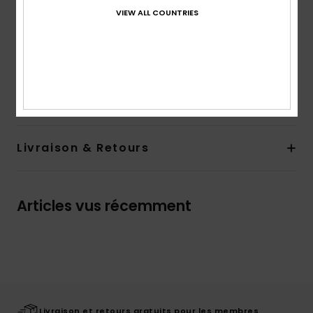
Encolure :
encolure à capuche
VIEW ALL COUNTRIES
Poches :
Poches kangourou
Logotage :
Motif Roxy sur le devant.
Composition
80 % Coton, 20 % Polyester
Traçabilité du produit (Loi Agec)
Livraison & Retours
Articles vus récemment
Livraison et retours gratuits pour les membres