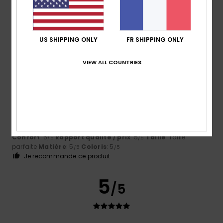
Client anonyme vérifié
4 février 2026
Achat vérifié
Taille un peu grand
Confort
: 4
Rapport qualité / prix
: 3
Taille
: Trop grand
/5
/5
Matière
: 4
Coloris
: 4
/5
/5
US SHIPPING ONLY
FR SHIPPING ONLY
Je recommande ce produit
VIEW ALL COUNTRIES
5
/5
Frederique
7 janvier 2026
Achat vérifié
Conforme à l annonce
Confort
: 5
Rapport qualité / prix
: 5
Taille
: Taille
/5
/5
parfaite
Matière
: 5
Coloris
: 5
/5
/5
Je recommande ce produit
5
/5