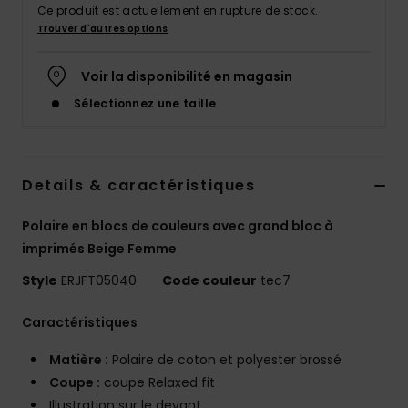
Ce produit est actuellement en rupture de stock.
Accessoires
néoprène
Trouver d'autres options
Voir la disponibilité en magasin
Vêtements
Sélectionnez une taille
Accessoires
Details & caractéristiques
Chaussures
Polaire en blocs de couleurs avec grand bloc à
Fitness
imprimés Beige Femme
Style
ERJFT05040
Code couleur
tec7
Snow
Caractéristiques
Swim
Matière :
Polaire de coton et polyester brossé
Coupe :
coupe Relaxed fit
Illustration sur le devant