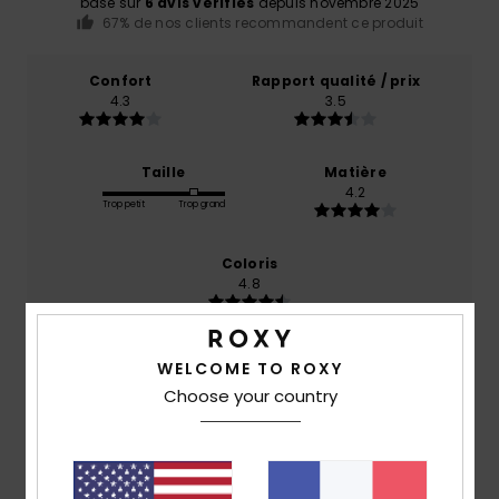
basé sur
6 avis vérifiés
depuis novembre 2025
67% de nos clients recommandent ce produit
Confort
Rapport qualité / prix
4.3
3.5
Taille
Matière
4.2
Trop petit
Trop grand
Coloris
4.8
WELCOME TO ROXY
4
Choose your country
/5