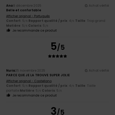
Ana
8 décembre 2025
Achat vérifié
Belle et confortable
Afficher original - Português
Confort
: 5
Rapport qualité / prix
: 4
Taille
: Trop grand
/5
/5
Matière
: 5
Coloris
: 5
/5
/5
Je recommande ce produit
5
/5
Nuria
25 novembre 2025
Achat vérifié
PARCE QUE JE LA TROUVE SUPER JOLIE
Afficher original - Castellano
Confort
: 5
Rapport qualité / prix
: 4
Taille
: Taille
/5
/5
parfaite
Matière
: 5
Coloris
: 5
/5
/5
Je recommande ce produit
3
/5