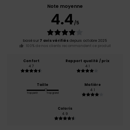
Note moyenne
4.4
/5
basé sur
7 avis vérifiés
depuis octobre 2025
100% de nos clients recommandent ce produit
Confort
Rapport qualité / prix
4.7
4.1
Taille
Matière
4.1
Trop petit
Trop grand
Coloris
4.9