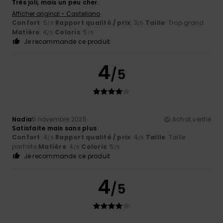
Très joli, mais un peu cher.
Afficher original - Castellano
Confort
: 5
Rapport qualité / prix
: 3
Taille
: Trop grand
/5
/5
Matière
: 4
Coloris
: 5
/5
/5
Je recommande ce produit
4
/5
Nadia
5 novembre 2025
Achat vérifié
Satisfaite mais sans plus
Confort
: 4
Rapport qualité / prix
: 4
Taille
: Taille
/5
/5
parfaite
Matière
: 4
Coloris
: 5
/5
/5
Je recommande ce produit
4
/5