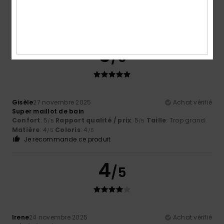
Confort
: 5
Rapport qualité / prix
: 5
Taille
: Taille
/5
/5
parfaite
Matière
: 5
Coloris
: 5
/5
/5
Je recommande ce produit
5
/5
Gisèle
27 novembre 2025
Achat vérifié
Super maillot de bain
Confort
: 5
Rapport qualité / prix
: 5
Taille
: Trop grand
/5
/5
Matière
: 4
Coloris
: 4
/5
/5
Je recommande ce produit
4
/5
Irene
24 novembre 2025
Achat vérifié