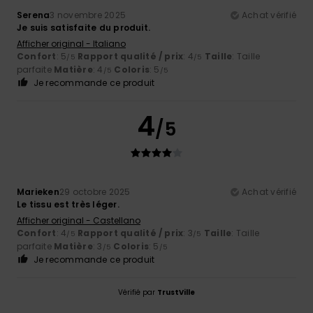
Serena
3 novembre 2025
Achat vérifié
Je suis satisfaite du produit.
Afficher original - Italiano
Confort
: 5
Rapport qualité / prix
: 4
Taille
: Taille
/5
/5
parfaite
Matière
: 4
Coloris
: 5
/5
/5
Je recommande ce produit
4
/5
Marieken
29 octobre 2025
Achat vérifié
Le tissu est très léger.
Afficher original - Castellano
Confort
: 4
Rapport qualité / prix
: 3
Taille
: Taille
/5
/5
parfaite
Matière
: 3
Coloris
: 5
/5
/5
Je recommande ce produit
Vérifié par
TrustVille