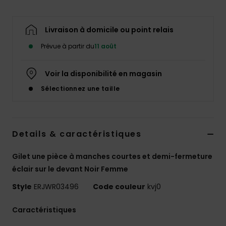
Accessoires
néoprène
Livraison à domicile ou point relais
Vêtements
Prévue à partir du
11 août
Voir la disponibilité en magasin
Accessoires
Sélectionnez une taille
Chaussures
Details & caractéristiques
Fitness
Gilet une pièce à manches courtes et demi-fermeture
Snow
éclair sur le devant Noir Femme
Style
ERJWR03496
Code couleur
kvj0
Swim
Caractéristiques