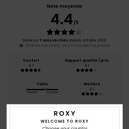
Note moyenne
4.4
/5
basé sur
7 avis vérifiés
depuis octobre 2025
100% de nos clients recommandent ce produit
Confort
Rapport qualité / prix
4.7
4.1
Taille
Matière
4.1
Trop petit
Trop grand
Coloris
4.9
WELCOME TO ROXY
Choose your country