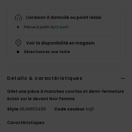
Accessoires
néoprène
Livraison à domicile ou point relais
Vêtements
Prévue à partir du
12 août
Voir la disponibilité en magasin
Accessoires
Sélectionnez une taille
Chaussures
Details & caractéristiques
Fitness
Gilet une pièce à manches courtes et demi-fermeture
Snow
éclair sur le devant Noir Femme
Style
ERJWR03496
Code couleur
kvj0
Swim
Caractéristiques