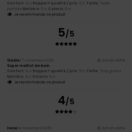
Confort
: 5
Rapport qualité / prix
: 5
Taille
: Taille
/5
/5
parfaite
Matière
: 5
Coloris
: 5
/5
/5
Je recommande ce produit
5
/5
Gisèle
27 novembre 2025
Achat vérifié
Super maillot de bain
Confort
: 5
Rapport qualité / prix
: 5
Taille
: Trop grand
/5
/5
Matière
: 4
Coloris
: 4
/5
/5
Je recommande ce produit
4
/5
Irene
24 novembre 2025
Achat vérifié