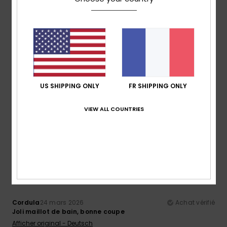
5
/5
Irene
10 juillet 2026
Achat vérifié
Parfait
US SHIPPING ONLY
FR SHIPPING ONLY
Afficher original - Castellano
Confort
: 5
Rapport qualité / prix
: 5
Taille
: Petit
/5
/5
VIEW ALL COUNTRIES
Matière
: 5
Coloris
: 5
/5
/5
Je recommande ce produit
5
/5
Cordula
24 mars 2026
Achat vérifié
Joli maillot de bain, bonne coupe
Afficher original - Deutsch