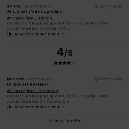
Serena
3 novembre 2025
Achat vérifié
Je suis satisfaite du produit.
Afficher original - Italiano
Confort
: 5
Rapport qualité / prix
: 4
Taille
: Taille
/5
/5
parfaite
Matière
: 4
Coloris
: 5
/5
/5
Je recommande ce produit
4
/5
Marieken
29 octobre 2025
Achat vérifié
Le tissu est très léger.
Afficher original - Castellano
Confort
: 4
Rapport qualité / prix
: 3
Taille
: Taille
/5
/5
parfaite
Matière
: 3
Coloris
: 5
/5
/5
Je recommande ce produit
Vérifié par
TrustVille