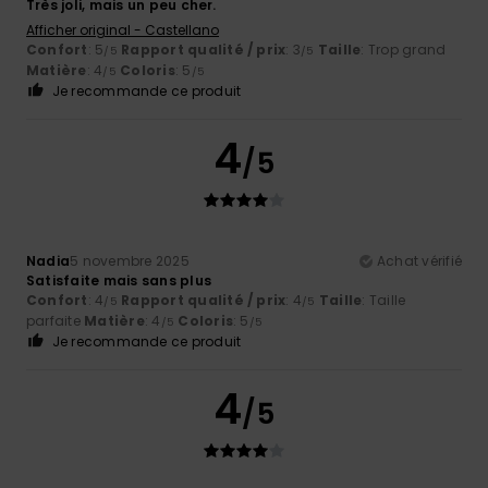
Très joli, mais un peu cher.
Afficher original - Castellano
Confort
: 5
Rapport qualité / prix
: 3
Taille
: Trop grand
/5
/5
Matière
: 4
Coloris
: 5
/5
/5
Je recommande ce produit
4
/5
Nadia
5 novembre 2025
Achat vérifié
Satisfaite mais sans plus
Confort
: 4
Rapport qualité / prix
: 4
Taille
: Taille
/5
/5
parfaite
Matière
: 4
Coloris
: 5
/5
/5
Je recommande ce produit
4
/5