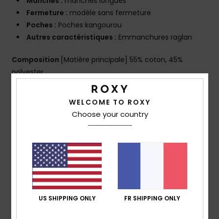
Manches :
manches longues
Fermeture :
modèle sans fermeture
Poches :
Poches kangourou
Autres caractéristiques :
Emmanchures raglan
Composition
[Matière principale] 55% coton, 45%
polyester
Traçabilité du produit (Loi Agec)
WELCOME TO ROXY
Choose your country
Livraison & Retours
Avis clients
US SHIPPING ONLY
FR SHIPPING ONLY
Note moyenne