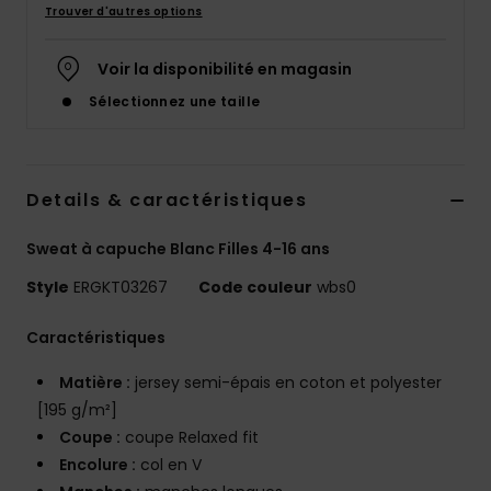
Trouver d'autres options
Accessoires
néoprène
Voir la disponibilité en magasin
Vêtements
Sélectionnez une taille
Accessoires
Details & caractéristiques
Chaussures
Sweat à capuche Blanc Filles 4-16 ans
Style
ERGKT03267
Code couleur
wbs0
Fitness
Caractéristiques
Snow
Matière :
jersey semi-épais en coton et polyester
[195 g/m²]
Swim
Coupe :
coupe Relaxed fit
Encolure :
col en V