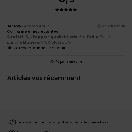
Jeremy
29 octobre 2025
Achat vérifié
Conforme à mes attentes
Confort
: 5
Rapport qualité / prix
: 5
Taille
: Taille
/5
/5
parfaite
Matière
: 5
Coloris
: 5
/5
/5
Je recommande ce produit
Vérifié par
TrustVille
Articles vus récemment
Livraison et retours gratuits pour les membres