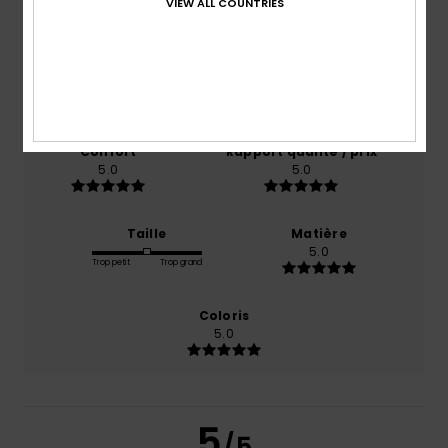
5.0
VIEW ALL COUNTRIES
/5
basé sur
1 avis vérifiés
depuis octobre 2025
100% de nos clients recommandent ce produit
Confort
Rapport qualité / prix
5.0
5.0
Taille
Matière
5.0
Trop petit
Trop grand
Coloris
5.0
5
/5