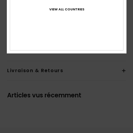
en matière éponge pour plus de confort
Semelle extérieure :
semelle extérieure flexible en
VIEW ALL COUNTRIES
TPR injecté avec insert en jute et inscription ROXY
Composition
Upper: 100% Cotton, Lining:100% Textile,
Outsole: 60% Textile /40% TPR- 100% TPR For Non-USA
Traçabilité du produit (Loi Agec)
Livraison & Retours
Articles vus récemment