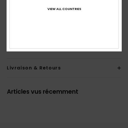
Fermeture :
fermeture boutonnée
Poches :
Deux poches poitrine à l'avant avec
VIEW ALL COUNTRIES
fermeture à rabat boutonnée
Deux poches latérales
Composition
[Matière principale] 100 % Coton
Traçabilité du produit (Loi Agec)
Livraison & Retours
Articles vus récemment