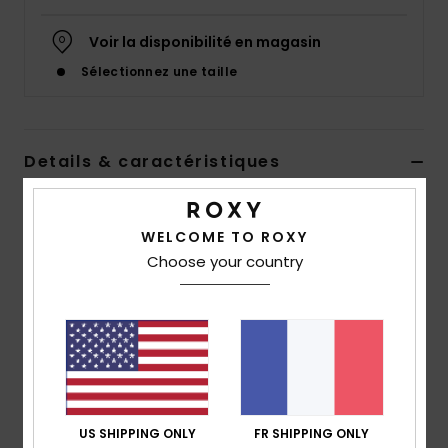
Accessoires
néoprène
Voir la disponibilité en magasin
Sélectionnez une taille
Vêtements
Accessoires
Details & caractéristiques
Veste en velours côtelé Vert Femme
Chaussures
WELCOME TO ROXY
Style
ARJWT03331
Code couleur
gma0
Choose your country
Fitness
Caractéristiques
Collection :
Roxy
Snow
matière :
velours côtelé en coton
Coupe :
coupe confortable
Swim
Encolure :
Col de chemise classique
Manches :
manches longues
US SHIPPING ONLY
FR SHIPPING ONLY