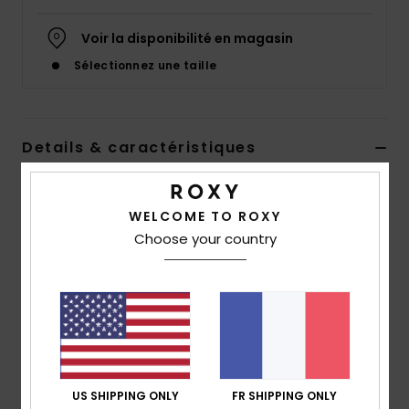
Accessoires
néoprène
Voir la disponibilité en magasin
Sélectionnez une taille
Vêtements
Accessoires
Details & caractéristiques
Veste en velours côtelé Vert Femme
Chaussures
WELCOME TO ROXY
Style
ARJWT03331
Code couleur
gma0
Choose your country
Fitness
Caractéristiques
Collection :
Roxy
Snow
matière :
velours côtelé en coton
Coupe :
coupe confortable
Swim
Encolure :
Col de chemise classique
Manches :
manches longues
US SHIPPING ONLY
FR SHIPPING ONLY