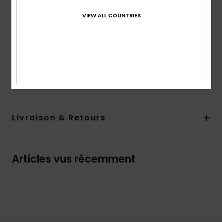
Fermeture :
fermeture boutonnée
Poches :
Deux poches poitrine à l'avant avec
VIEW ALL COUNTRIES
fermeture à rabat boutonnée
Deux poches latérales
Composition
[Matière principale] 100 % Coton
Traçabilité du produit (Loi Agec)
Livraison & Retours
Articles vus récemment