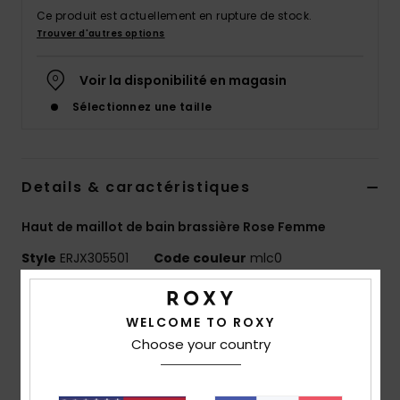
Accessoires
Ce produit est actuellement en rupture de stock.
néoprène
Trouver d'autres options
Voir la disponibilité en magasin
Vêtements
Sélectionnez une taille
Accessoires
Details & caractéristiques
Chaussures
Haut de maillot de bain brassière Rose Femme
Fitness
Style
ERJX305501
Code couleur
mlc0
Snow
Caractéristiques
WELCOME TO ROXY
Collection :
Collection SD Beach Classics
Choose your country
Swim
Matière :
matière douce, résistante et stretch 85%
polyester recyclé, 15% élasthanne