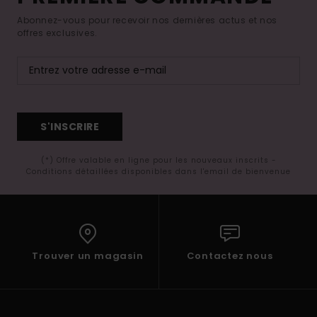
Abonnez-vous pour recevoir nos dernières actus et nos
offres exclusives.
S'INSCRIRE
(*) Offre valable en ligne pour les nouveaux inscrits -
Conditions détaillées disponibles dans l'email de bienvenue
Trouver un magasin
Contactez nous