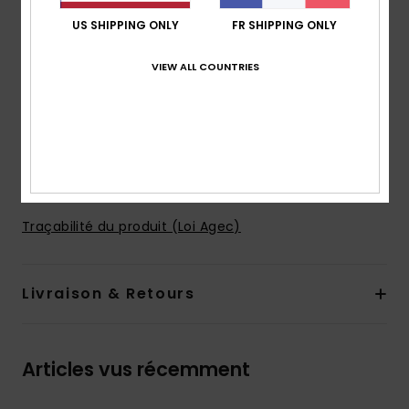
Forme :
triangle progressif
US SHIPPING ONLY
FR SHIPPING ONLY
Maintien :
léger
Coussinets :
coussinets amovibles
VIEW ALL COUNTRIES
Bretelles :
liens réglables
Fermeture :
par liens
Taille de bonnet :
idéal pour les bonnets A/B/C
Composition
[Matière principale] 87% nylon recyclé, 13%
élasthanne
Traçabilité du produit (Loi Agec)
Livraison & Retours
Articles vus récemment