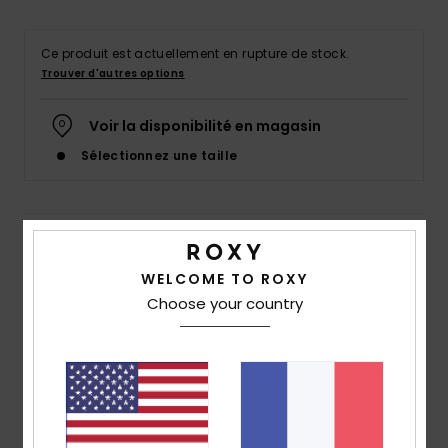
Accessoires
néoprène
Ce produit est actuellement en rupture de stock.
Trouver d'autres options
Vêtements
Voir la disponibilité en magasin
Accessoires
Sélectionnez une taille
Chaussures
Details & caractéristiques
Fitness
WELCOME TO ROXY
Haut de bikini triangle allongé Noir Femme
Choose your country
Style
ERJX304719
Code couleur
kvj0
Snow
Caractéristiques
Swim
Matière recyclée :
matière recyclée douce,
résistante et stretch