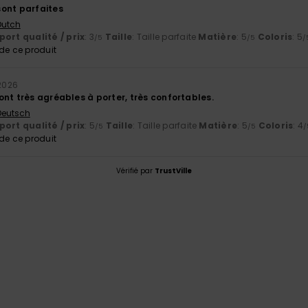
ont parfaites
 Dutch
ort qualité / prix
: 3
Taille
: Taille parfaite
Matière
: 5
Coloris
: 5
/5
/5
/
e ce produit
 2026
nt très agréables à porter, très confortables.
 Deutsch
ort qualité / prix
: 5
Taille
: Taille parfaite
Matière
: 5
Coloris
: 4
/5
/5
/
e ce produit
Vérifié par
TrustVille