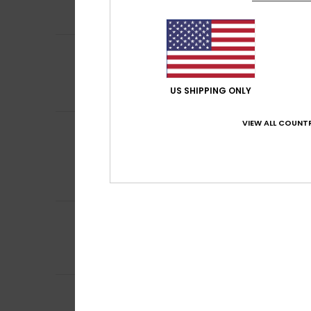
Confort
: 5
Rapp
/5
Je recommand
5
Jasmina
27 juin 2
/5
Des chaussures p
Afficher original -
US SHIPPING ONLY
Confort
: 5
Rapp
/5
VIEW ALL COUNTR
Romina Belen
13 j
5
/5
Très confortable
Afficher original -
Confort
: 5
Rapp
/5
Je recommand
5
Ghislaine
4 juin 2
/5
Car cela fait la 
Confort
: 5
Rapp
/5
Je recommand
Gabriela
19 mai 2
5
/5
Très confortable