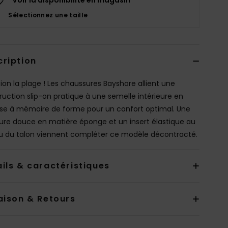
Sélectionnez une taille
cription
tion la plage ! Les chaussures Bayshore allient une
ruction slip-on pratique à une semelle intérieure en
e à mémoire de forme pour un confort optimal. Une
ure douce en matière éponge et un insert élastique au
u du talon viennent compléter ce modèle décontracté.
ils & caractéristiques
aison & Retours