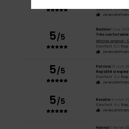
Afficher original -
Confort
: 5
Rapp
/5
Je recommand
Nadine
8 mai 202
5
/5
Très confortabl
Afficher original -
Confort
: 5
Rapp
/5
Je recommand
5
Patricia
25 avril 2
/5
Rapidité d expe
Confort
: 5
Rapp
/5
Je recommand
5
/5
Rosella
14 mars 2
Confort
: 4
Rapp
/5
Je recommand
Hanna
10 février 2