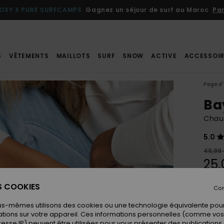
OXY X PURE SURFCAMPS
Gagnez un séjour de surf au Maroc
Par
S
VÊTEMENTS
MAILLOTS
SURF
SNOW
ACTIVE
ACCESSOIR
Page d'
Ba
Chau
5.0
49,99
25,
BONS 
ES COOKIES
Con
us-mêmes utilisons des cookies ou une technologie équivalente pour
Coule
tions sur votre appareil. Ces informations personnelles (comme v
resse IP) peuvent être utilisées pour vous présenter des publications