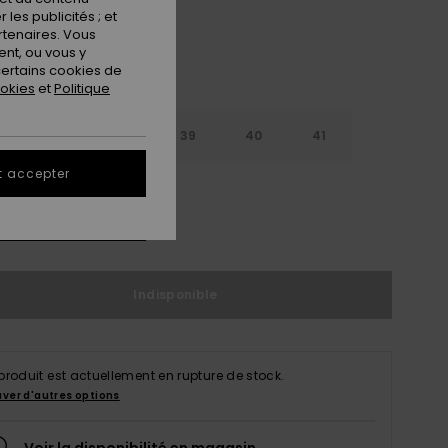
les publicités ; et
rtenaires. Vous
nt, ou vous y
ertains cookies de
ookies
et
Politique
6
37
38
39
40
41
t accepter
2
ir le Guide des tailles
Indisponible
produit est actuellement en rupture de stock.
uver d'autres options
Voir la disponibilité en magasin