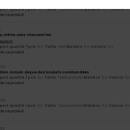
 Castellano
ort qualité / prix
: 5
Taille
: Taille parfaite
Matière
: 5
Coloris
: 5
/5
/5
/
e ce produit
6
es, même sans chaussettes
 Deutsch
ort qualité / prix
: 5
Taille
: Petit
Matière
: 5
Coloris
: 5
/5
/5
/5
e ce produit
026
dition Jamain deçue des baskets commandées
ort qualité / prix
: 3
Taille
: Taille parfaite
Matière
: 5
Coloris
: 5
/5
/5
/
e ce produit
026
ort qualité / prix
: 3
Taille
: Taille parfaite
Matière
: 4
Coloris
: 5
/5
/5
/
e ce produit
026