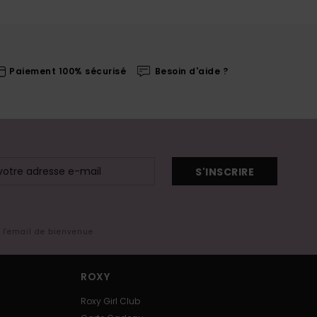
Paiement 100% sécurisé
Besoin d'aide ?
S'INSCRIRE
s l'email de bienvenue
ROXY
Roxy Girl Club