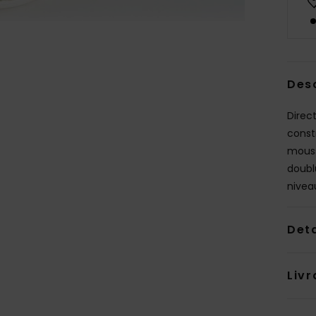
Des
Direc
const
mouss
doubl
nivea
Deta
Livr