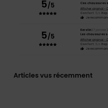
5
/5
Ces chaussures s
Afficher original -
Confort
: 5
Rapp
/5
Je recommand
Kerstin
27 janvier
5
/5
Les chaussures so
Afficher original -
Confort
: 5
Rapp
/5
Je recommand
Articles vus récemment