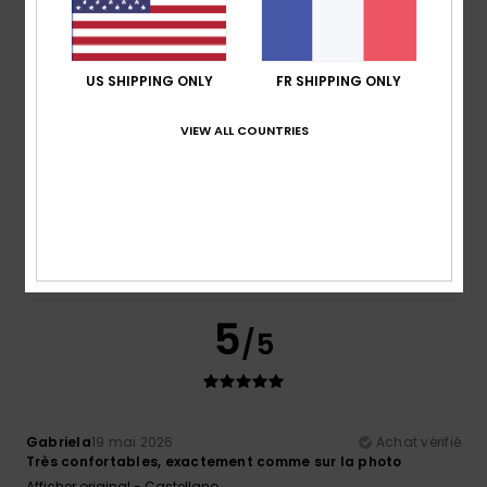
Matière
: 5
Coloris
: 4
/5
/5
Je recommande ce produit
5
US SHIPPING ONLY
FR SHIPPING ONLY
/5
VIEW ALL COUNTRIES
Ghislaine
4 juin 2026
Achat vérifié
Car cela fait la 4eme paire que j’achète
Confort
: 5
Rapport qualité / prix
: 5
Taille
: Taille
/5
/5
parfaite
Matière
: 5
Coloris
: 5
/5
/5
Je recommande ce produit
5
/5
Gabriela
19 mai 2026
Achat vérifié
Très confortables, exactement comme sur la photo
Afficher original - Castellano