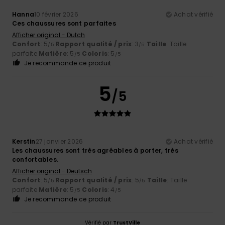
Hanna
10 février 2026
Achat vérifié
Ces chaussures sont parfaites
Afficher original - Dutch
Confort
: 5
Rapport qualité / prix
: 3
Taille
: Taille
/5
/5
parfaite
Matière
: 5
Coloris
: 5
/5
/5
Je recommande ce produit
5
/5
Kerstin
27 janvier 2026
Achat vérifié
Les chaussures sont très agréables à porter, très
confortables.
Afficher original - Deutsch
Confort
: 5
Rapport qualité / prix
: 5
Taille
: Taille
/5
/5
parfaite
Matière
: 5
Coloris
: 4
/5
/5
Je recommande ce produit
Vérifié par
TrustVille