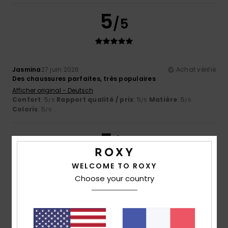
5
/5
Jasmina
27 juin 2026
Achat vérifié
Des chaussures parfaites, très populaires
Afficher original - Deutsch
Confort
: 5
Rapport qualité / prix
: 5
Matière
: 5
/5
/5
/5
Coloris
: 5
/5
5
/5
WELCOME TO ROXY
Choose your country
Romina Belen
13 juin 2026
Achat vérifié
Très confortable
Afficher original - Deutsch
Confort
: 5
Rapport qualité / prix
: 3
Taille
: Petit
/5
/5