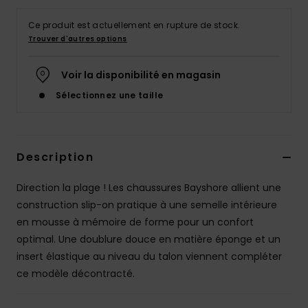
Accessoires
néoprène
Ce produit est actuellement en rupture de stock.
Trouver d'autres options
Vêtements
Voir la disponibilité en magasin
Sélectionnez une taille
Accessoires
Chaussures
Description
Fitness
Direction la plage ! Les chaussures Bayshore allient une
construction slip-on pratique à une semelle intérieure
en mousse à mémoire de forme pour un confort
Snow
optimal. Une doublure douce en matière éponge et un
insert élastique au niveau du talon viennent compléter
Swim
ce modèle décontracté.