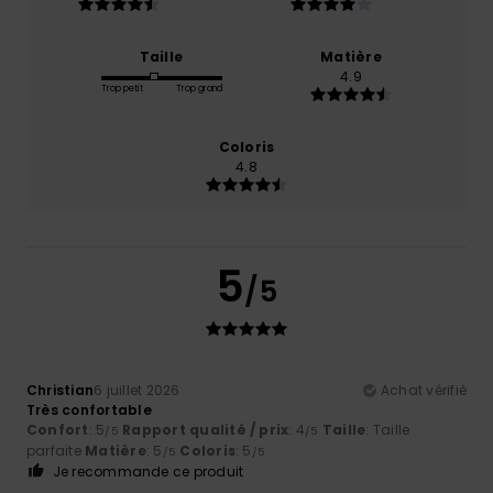
Taille
Matière
4.9
Trop petit
Trop grand
Coloris
4.8
5
/5
Christian
6 juillet 2026
Achat vérifié
Très confortable
Confort
: 5
Rapport qualité / prix
: 4
Taille
: Taille
/5
/5
parfaite
Matière
: 5
Coloris
: 5
/5
/5
Je recommande ce produit