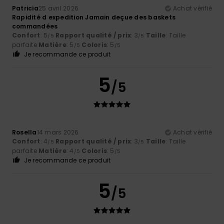
Patricia
25 avril 2026
Achat vérifié
Rapidité d expedition Jamain deçue des baskets
commandées
Confort
: 5
Rapport qualité / prix
: 3
Taille
: Taille
/5
/5
parfaite
Matière
: 5
Coloris
: 5
/5
/5
Je recommande ce produit
5
/5
Rosella
14 mars 2026
Achat vérifié
Confort
: 4
Rapport qualité / prix
: 3
Taille
: Taille
/5
/5
parfaite
Matière
: 4
Coloris
: 5
/5
/5
Je recommande ce produit
5
/5