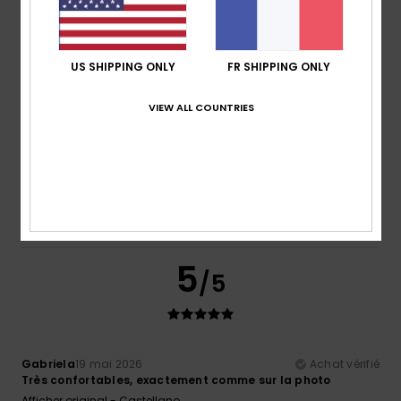
Matière
: 5
Coloris
: 4
/5
/5
Je recommande ce produit
5
US SHIPPING ONLY
FR SHIPPING ONLY
/5
VIEW ALL COUNTRIES
Ghislaine
4 juin 2026
Achat vérifié
Car cela fait la 4eme paire que j’achète
Confort
: 5
Rapport qualité / prix
: 5
Taille
: Taille
/5
/5
parfaite
Matière
: 5
Coloris
: 5
/5
/5
Je recommande ce produit
5
/5
Gabriela
19 mai 2026
Achat vérifié
Très confortables, exactement comme sur la photo
Afficher original - Castellano