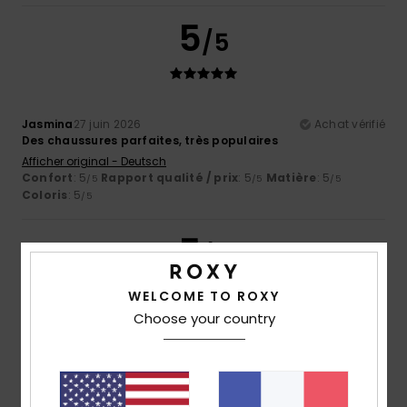
5
/5
Jasmina
27 juin 2026
Achat vérifié
Des chaussures parfaites, très populaires
Afficher original - Deutsch
Confort
: 5
Rapport qualité / prix
: 5
Matière
: 5
/5
/5
/5
Coloris
: 5
/5
5
/5
WELCOME TO ROXY
Choose your country
Romina Belen
13 juin 2026
Achat vérifié
Très confortable
Afficher original - Deutsch
Confort
: 5
Rapport qualité / prix
: 3
Taille
: Petit
/5
/5