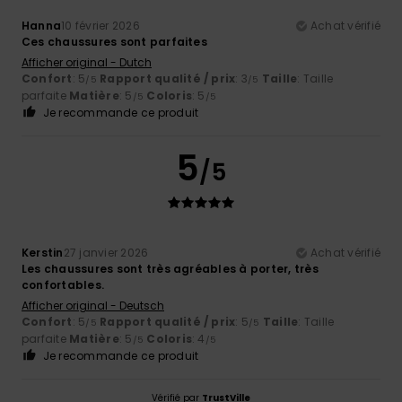
Hanna
10 février 2026
Achat vérifié
Ces chaussures sont parfaites
Afficher original - Dutch
Confort
: 5
Rapport qualité / prix
: 3
Taille
: Taille
/5
/5
parfaite
Matière
: 5
Coloris
: 5
/5
/5
Je recommande ce produit
5
/5
Kerstin
27 janvier 2026
Achat vérifié
Les chaussures sont très agréables à porter, très
confortables.
Afficher original - Deutsch
Confort
: 5
Rapport qualité / prix
: 5
Taille
: Taille
/5
/5
parfaite
Matière
: 5
Coloris
: 4
/5
/5
Je recommande ce produit
Vérifié par
TrustVille