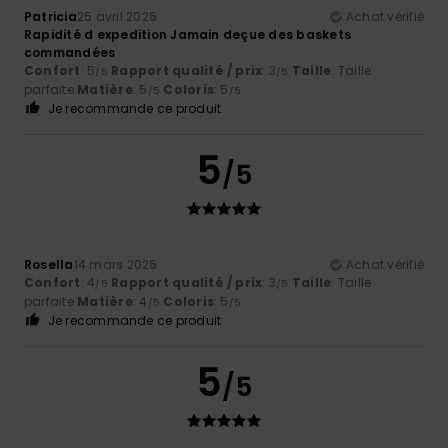
Patricia
25 avril 2026
Achat vérifié
Rapidité d expedition Jamain deçue des baskets
commandées
Confort
: 5
Rapport qualité / prix
: 3
Taille
: Taille
/5
/5
parfaite
Matière
: 5
Coloris
: 5
/5
/5
Je recommande ce produit
5
/5
Rosella
14 mars 2026
Achat vérifié
Confort
: 4
Rapport qualité / prix
: 3
Taille
: Taille
/5
/5
parfaite
Matière
: 4
Coloris
: 5
/5
/5
Je recommande ce produit
5
/5