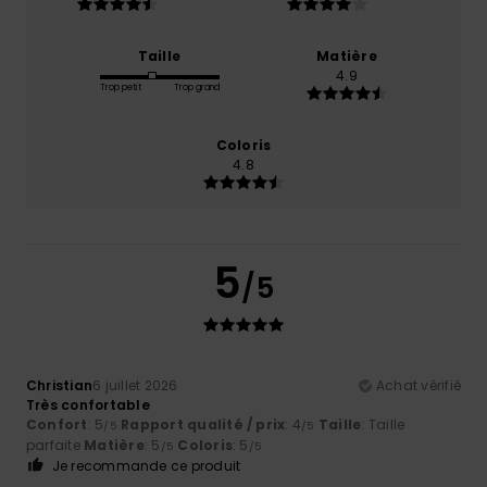
Taille
Matière
4.9
Trop petit
Trop grand
Coloris
4.8
5
/5
Christian
6 juillet 2026
Achat vérifié
Très confortable
Confort
: 5
Rapport qualité / prix
: 4
Taille
: Taille
/5
/5
parfaite
Matière
: 5
Coloris
: 5
/5
/5
Je recommande ce produit