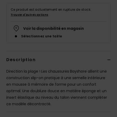
Accessoires
néoprène
Ce produit est actuellement en rupture de stock.
Trouver d'autres options
Vêtements
Voir la disponibilité en magasin
Sélectionnez une taille
Accessoires
Chaussures
Description
Fitness
Direction la plage ! Les chaussures Bayshore allient une
construction slip-on pratique à une semelle intérieure
en mousse à mémoire de forme pour un confort
Snow
optimal. Une doublure douce en matière éponge et un
insert élastique au niveau du talon viennent compléter
Swim
ce modèle décontracté.