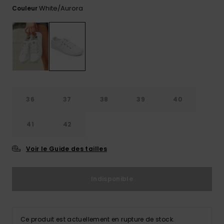
Combis
Skateboards
Bain Sport
plus fréquentes
White/aurora
Couleur
LISTE DE
Short &
Cache-cous
et notre
SOUHAITS
Pantalon
Surf
Lunettes de
formulaire de
soleil
contact.
Sacs
Shorts
Cartables &
techniques
Consulter
la FAQ
Trousses
Vestes de
snow
Jupes
Accessoires
Accessoires
de Snow
36
37
38
39
40
Pantalon de
Conseils
snow
Vêtements &
41
42
Accessoires
Maillots de
Voir le Guide des tailles
bain
Indisponible
Combinaisons
de surf
Ce produit est actuellement en rupture de stock.
Lycras &