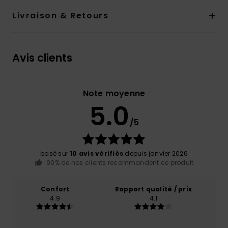
Livraison & Retours
Avis clients
Note moyenne
5.0
/5
basé sur
10 avis vérifiés
depuis janvier 2026
90% de nos clients recommandent ce produit
Confort
Rapport qualité / prix
4.9
4.1