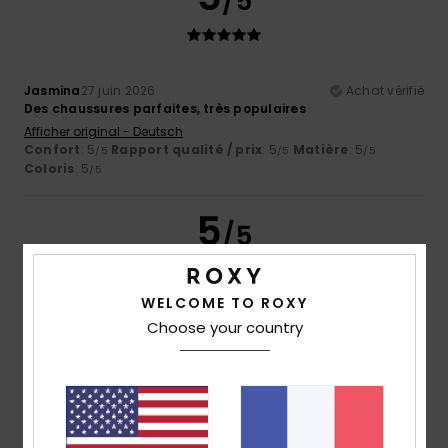
/5
Jasmina
27 juin 2026
Achat vérifié
Des chaussures parfaites, très populaires
Afficher original - Deutsch
Confort
: 5
Rapport qualité / prix
: 5
Matière
: 5
/5
/5
/5
Coloris
: 5
/5
5
/5
WELCOME TO ROXY
Romina Belen
13 juin 2026
Achat vérifié
Choose your country
Très confortable
Afficher original - Deutsch
Confort
: 5
Rapport qualité / prix
: 3
Taille
: Petit
/5
/5
Matière
: 5
Coloris
: 4
/5
/5
Je recommande ce produit