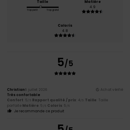
Taille
Matière
4.9
Trop petit
Trop grand
Coloris
4.8
5
/5
Christian
6 juillet 2026
Achat vérifié
Très confortable
Confort
: 5
Rapport qualité / prix
: 4
Taille
: Taille
/5
/5
parfaite
Matière
: 5
Coloris
: 5
/5
/5
Je recommande ce produit
5