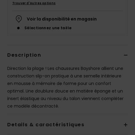
Trouver d'autres options
Accessoires
néoprène
Voir la disponibilité en magasin
Vêtements
Sélectionnez une taille
Accessoires
Description
Chaussures
Direction la plage ! Les chaussures Bayshore allient une
construction slip-on pratique à une semelle intérieure
Fitness
en mousse à mémoire de forme pour un confort
optimal. Une doublure douce en matière éponge et un
insert élastique au niveau du talon viennent compléter
Snow
ce modèle décontracté.
Swim
Details & caractéristiques