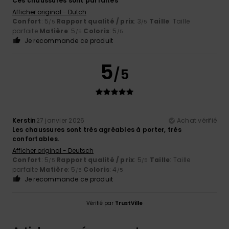
Ces chaussures sont parfaites
Afficher original - Dutch
Confort
: 5
Rapport qualité / prix
: 3
Taille
: Taille
/5
/5
parfaite
Matière
: 5
Coloris
: 5
/5
/5
Je recommande ce produit
5
/5
Kerstin
27 janvier 2026
Achat vérifié
Les chaussures sont très agréables à porter, très
confortables.
Afficher original - Deutsch
Confort
: 5
Rapport qualité / prix
: 5
Taille
: Taille
/5
/5
parfaite
Matière
: 5
Coloris
: 4
/5
/5
Je recommande ce produit
Vérifié par
TrustVille