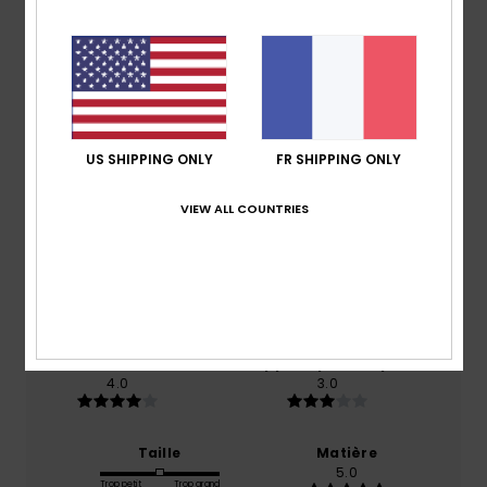
Avis clients
Note moyenne
US SHIPPING ONLY
FR SHIPPING ONLY
5.0
VIEW ALL COUNTRIES
/5
basé sur
1 avis vérifiés
depuis juin 2026
100% de nos clients recommandent ce produit
Confort
Rapport qualité / prix
4.0
3.0
Taille
Matière
5.0
Trop petit
Trop grand