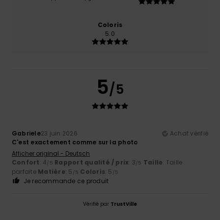
Coloris
5.0
5
/5
Gabriele
23 juin 2026
Achat vérifié
C'est exactement comme sur la photo
Afficher original - Deutsch
Confort
: 4
Rapport qualité / prix
: 3
Taille
: Taille
/5
/5
parfaite
Matière
: 5
Coloris
: 5
/5
/5
Je recommande ce produit
Vérifié par
TrustVille