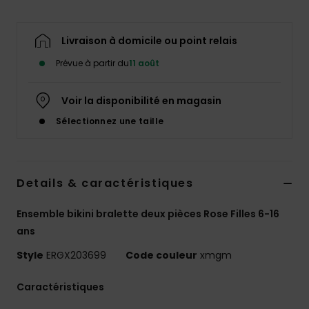
Accessoires
néoprène
Livraison à domicile ou point relais
Vêtements
Prévue à partir du
11 août
Voir la disponibilité en magasin
Accessoires
Sélectionnez une taille
Chaussures
Details & caractéristiques
Fitness
Ensemble bikini bralette deux pièces Rose Filles 6-16
Snow
ans
Style
ERGX203699
Code couleur
xmgm
Swim
Caractéristiques