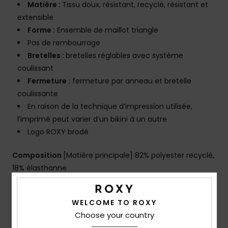
Matière :
Tissu doux, résistant, recyclé, résistant et
extensible
Forme :
Ensemble de maillot triangle
Pas de rembourrage
Bretelles :
bretelles réglables avec système
coulissant
Fermeture :
fermeture par anneau et bretelle
coulissante
En raison de la technique d’impression utilisée,
l’imprimé peut varier d’un bikini à un autre
Logo ROXY brodé
Composition
[Matière principale] 82% polyester recyclé,
18% élasthanne
Traçabilité du produit (Loi Agec)
WELCOME TO ROXY
Choose your country
Livraison & Retours