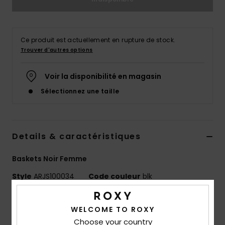
Accessoires
néoprène
Ce produit est actuellement en rupture de stock.
Vêtements
Trouver d'autres options
Accessoires
Voir la disponibilité en magasin
Sélectionnez une taille
Chaussures
Fitness
Details & caractéristiques
Baskets Noir Femme
Snow
Style
ARJS100034
Code couleur
blk
Swim
Caractéristiques
WELCOME TO ROXY
Matière :
textile et suède
Choose your country