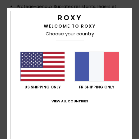
Protège-genoux Supratex résistants, légers et
souples
Col Glideskin
WELCOME TO ROXY
Télécharger la
Déclaration De Conformité
Choose your country
Composition
[Matière principale] 88% Polyester recyclé,
12% Élasthanne
Traçabilité du produit (Loi Agec)
Livraison & Retours
US SHIPPING ONLY
FR SHIPPING ONLY
VIEW ALL COUNTRIES
Garantie
Avis clients