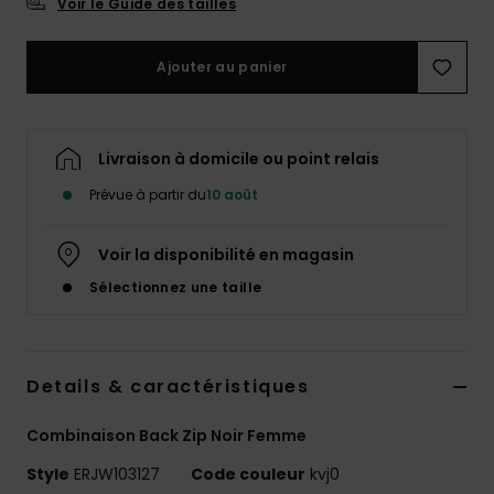
Voir le Guide des tailles
Accessoires
néoprène
Ajouter au panier
Vêtements
Livraison à domicile ou point relais
Accessoires
Prévue à partir du
10 août
Chaussures
Voir la disponibilité en magasin
Sélectionnez une taille
Fitness
Snow
Details & caractéristiques
Swim
Combinaison Back Zip Noir Femme
Style
ERJW103127
Code couleur
kvj0