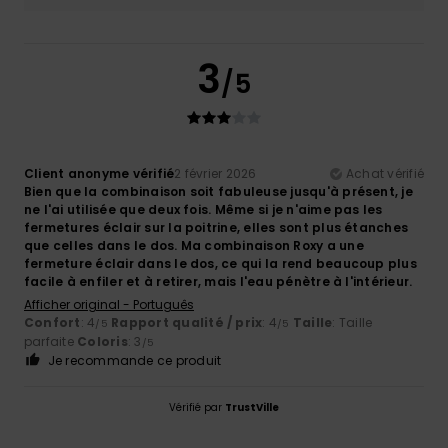
3
/5
Client anonyme vérifié
2 février 2026
Achat vérifié
Bien que la combinaison soit fabuleuse jusqu'à présent, je
ne l'ai utilisée que deux fois. Même si je n'aime pas les
fermetures éclair sur la poitrine, elles sont plus étanches
que celles dans le dos. Ma combinaison Roxy a une
fermeture éclair dans le dos, ce qui la rend beaucoup plus
facile à enfiler et à retirer, mais l'eau pénètre à l'intérieur.
Afficher original - Português
Confort
: 4
Rapport qualité / prix
: 4
Taille
: Taille
/5
/5
parfaite
Coloris
: 3
/5
Je recommande ce produit
Vérifié par
TrustVille