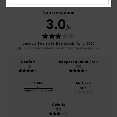
Note moyenne
3.0
/5
basé sur
1 avis vérifiés
depuis février 2026
100% de nos clients recommandent ce produit
Confort
Rapport qualité / prix
4.0
4.0
Taille
Matière
NaN
Trop petit
Trop grand
Coloris
3.0