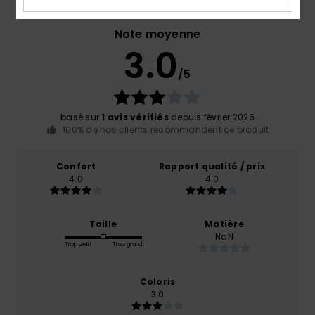
Note moyenne
3.0
/5
basé sur
1 avis vérifiés
depuis février 2026
100% de nos clients recommandent ce produit
Confort
Rapport qualité / prix
4.0
4.0
Taille
Matière
NaN
Trop petit
Trop grand
Coloris
3.0