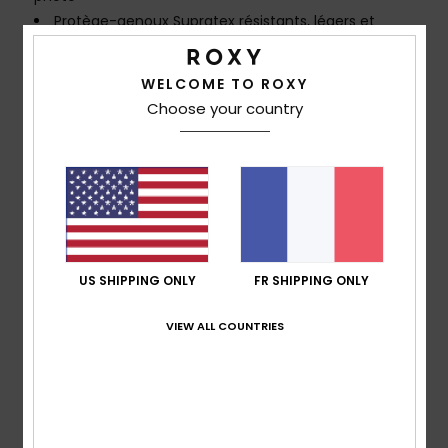
Protège-genoux Supratex résistants, légers et
souples
Col Glideskin
WELCOME TO ROXY
Télécharger la
Déclaration De Conformité
Choose your country
Composition
[Matière principale] 88% Polyester recyclé,
12% Élasthanne
Traçabilité du produit (Loi Agec)
Livraison & Retours
US SHIPPING ONLY
FR SHIPPING ONLY
VIEW ALL COUNTRIES
Garantie
Avis clients