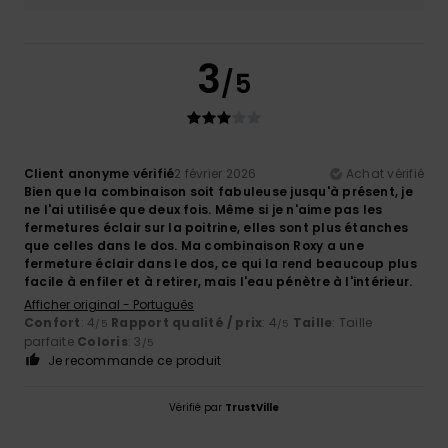
3
/5
Client anonyme vérifié
2 février 2026
Achat vérifié
Bien que la combinaison soit fabuleuse jusqu'à présent, je
ne l'ai utilisée que deux fois. Même si je n'aime pas les
fermetures éclair sur la poitrine, elles sont plus étanches
que celles dans le dos. Ma combinaison Roxy a une
fermeture éclair dans le dos, ce qui la rend beaucoup plus
facile à enfiler et à retirer, mais l'eau pénètre à l'intérieur.
Afficher original - Português
Confort
: 4
Rapport qualité / prix
: 4
Taille
: Taille
/5
/5
parfaite
Coloris
: 3
/5
Je recommande ce produit
Vérifié par
TrustVille