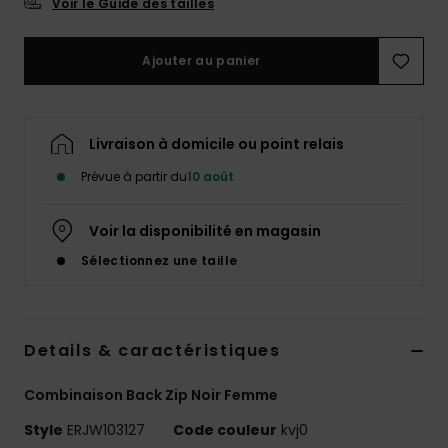
Voir le Guide des tailles
Accessoires
néoprène
Ajouter au panier
Vêtements
Livraison à domicile ou point relais
Accessoires
Prévue à partir du
10 août
Chaussures
Voir la disponibilité en magasin
Sélectionnez une taille
Fitness
Snow
Details & caractéristiques
Swim
Combinaison Back Zip Noir Femme
Style
ERJW103127
Code couleur
kvj0