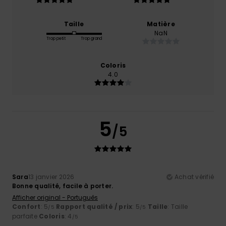
Taille
Matière
NaN
Trop petit
Trop grand
Coloris
4.0
5
/5
Sara
13 janvier 2026
Achat vérifié
Bonne qualité, facile à porter.
Afficher original - Português
Confort
: 5
Rapport qualité / prix
: 5
Taille
: Taille
/5
/5
parfaite
Coloris
: 4
/5