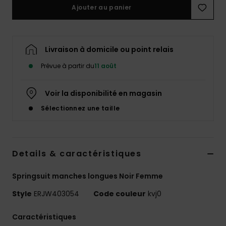
Accessoires
Ajouter au panier
néoprène
Vêtements
Livraison à domicile ou point relais
Prévue à partir du
11 août
Accessoires
Voir la disponibilité en magasin
Chaussures
Sélectionnez une taille
Fitness
Details & caractéristiques
Snow
Springsuit manches longues Noir Femme
Style
ERJW403054
Code couleur
kvj0
Swim
Caractéristiques