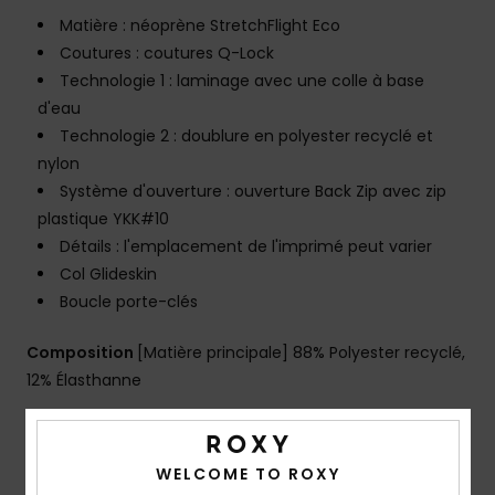
Matière : néoprène StretchFlight Eco
Coutures : coutures Q-Lock
Technologie 1 : laminage avec une colle à base
d'eau
Technologie 2 : doublure en polyester recyclé et
nylon
Système d'ouverture : ouverture Back Zip avec zip
plastique YKK#10
Détails : l'emplacement de l'imprimé peut varier
Col Glideskin
Boucle porte-clés
Composition
[Matière principale] 88% Polyester recyclé,
12% Élasthanne
Traçabilité du produit (Loi Agec)
WELCOME TO ROXY